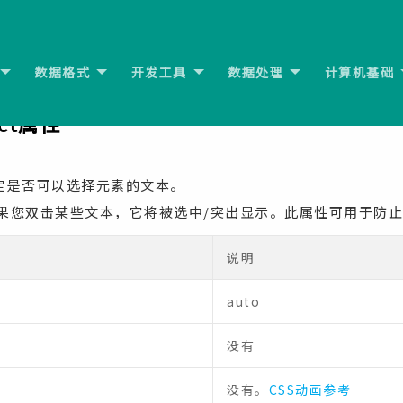
数据格式
开发工具
数据处理
计算机基础
i属性
下一
lect属性
定是否可以选择元素的文本。
如果您双击某些文本，它将被选中/突出显示。此属性可用于防
说明
auto
没有
没有。
CSS动画参考