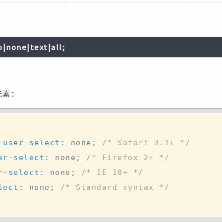
o|none|text|all;
元素：
-user-select
:
 none
;
/* Safari 3.1+ */
er-select
:
 none
;
/* Firefox 2+ */
r-select
:
 none
;
/* IE 10+ */
lect
:
 none
;
/* Standard syntax */