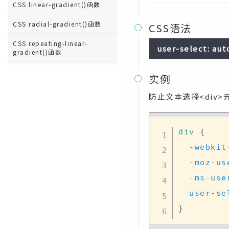
CSS linear-gradient()函数
CSS radial-gradient()函数
CSS语法

CSS repeating-linear-
user-select: aut
gradient()函数
CSS repeating-radial-
实例

gradient()函数
防止文本选择<div>
CSS rgb()函数
CSS rgba()函数
div
{
CSS var()函数
-webkit
-moz-us
-ms-use
user-se
}