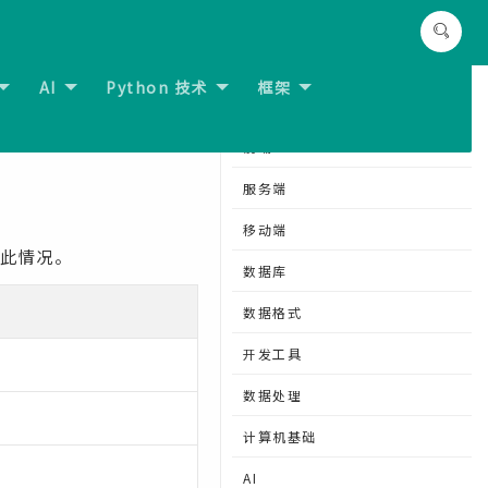
AI
Python 技术
框架
节:
CSS vertical-align属性
分类导航
前端
服务端
移动端
止此情况。
数据库
数据格式
开发工具
数据处理
计算机基础
AI