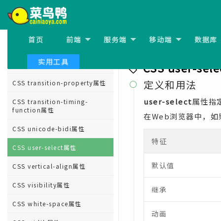
CSS transform-style属性
CSS transition属性
首页
前端
服务端
移动端
数据库
CSS transition-delay属性
上一节:
CSS unicode-bid
实用工具
CSS transition-duration属性
CSS user-se
定义和用法
CSS transition-property属性

user-select
属性指
CSS transition-timing-
function属性
在Web浏览器中，
CSS unicode-bidi属性
特征
CSS user-select属性
默认值
CSS vertical-align属性
CSS visibility属性
继承
CSS white-space属性
动画