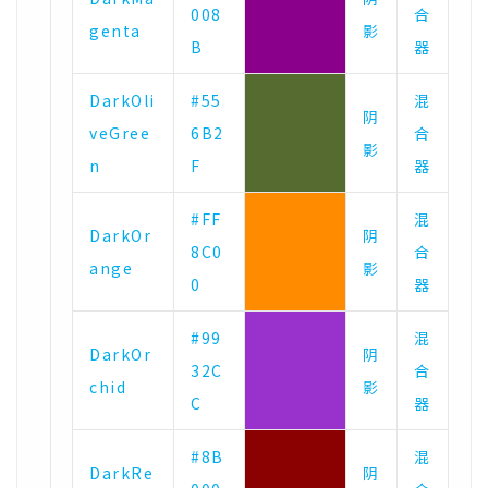
008
合
genta
影
B
器
DarkOli
#55
混
阴
veGree
6B2
合
影
n
F
器
#FF
混
DarkOr
阴
8C0
合
ange
影
0
器
#99
混
DarkOr
阴
32C
合
chid
影
C
器
#8B
混
DarkRe
阴