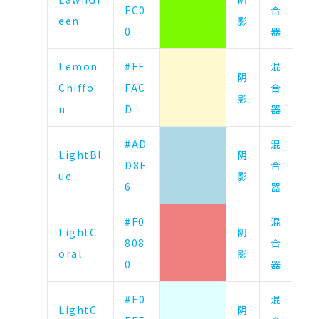
FC0
合
een
影
0
器
Lemon
#FF
混
阴
Chiffo
FAC
合
影
n
D
器
#AD
混
LightBl
阴
D8E
合
ue
影
6
器
#F0
混
LightC
阴
808
合
oral
影
0
器
#E0
混
LightC
阴