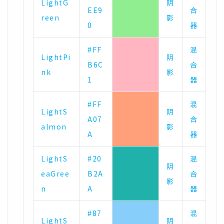
LightG
阴
EE9
合
reen
影
0
器
#FF
混
LightPi
阴
B6C
合
nk
影
1
器
#FF
混
LightS
阴
A07
合
almon
影
A
器
LightS
#20
混
阴
eaGree
B2A
合
影
n
A
器
#87
混
LightS
阴