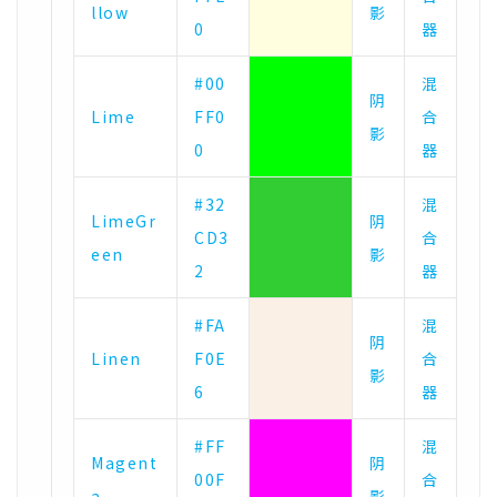
llow
影
0
器
#00
混
阴
Lime
FF0
合
影
0
器
#32
混
LimeGr
阴
CD3
合
een
影
2
器
#FA
混
阴
Linen
F0E
合
影
6
器
#FF
混
Magent
阴
00F
合
a
影