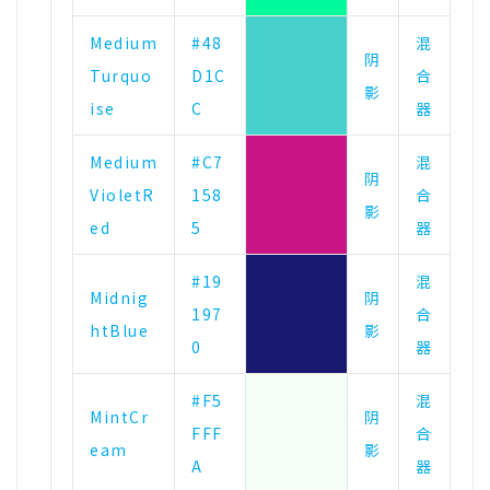
Medium
#48
混
阴
Turquo
D1C
合
影
ise
C
器
Medium
#C7
混
阴
VioletR
158
合
影
ed
5
器
#19
混
Midnig
阴
197
合
htBlue
影
0
器
#F5
混
MintCr
阴
FFF
合
eam
影
A
器