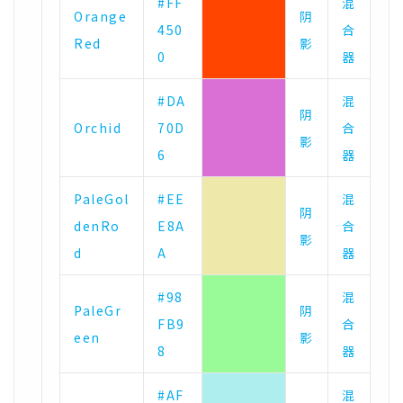
#FF
混
Orange
阴
450
合
Red
影
0
器
#DA
混
阴
Orchid
70D
合
影
6
器
PaleGol
#EE
混
阴
denRo
E8A
合
影
d
A
器
#98
混
PaleGr
阴
FB9
合
een
影
8
器
#AF
混