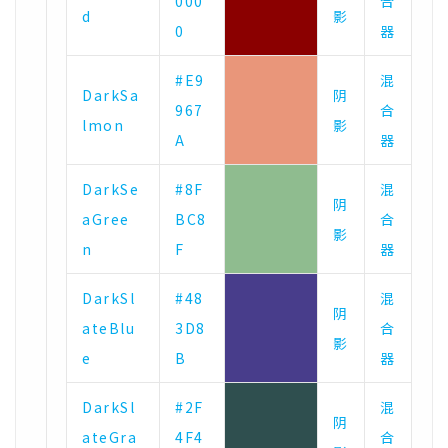
000
合
d
影
0
器
#E9
混
DarkSa
阴
967
合
lmon
影
A
器
DarkSe
#8F
混
阴
aGree
BC8
合
影
n
F
器
DarkSl
#48
混
阴
ateBlu
3D8
合
影
e
B
器
DarkSl
#2F
混
阴
ateGra
4F4
合