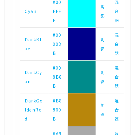
#00
混
阴
Cyan
FFF
合
影
F
器
#00
混
DarkBl
阴
008
合
ue
影
B
器
#00
混
DarkCy
阴
8B8
合
an
影
B
器
DarkGo
#B8
混
阴
ldenRo
860
合
影
d
B
器
#A9
混