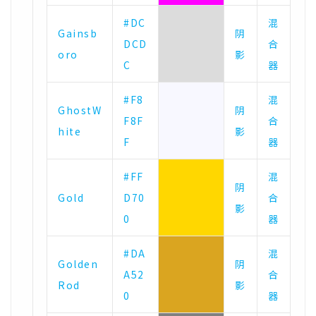
#DC
混
Gainsb
阴
DCD
合
oro
影
C
器
#F8
混
GhostW
阴
F8F
合
hite
影
F
器
#FF
混
阴
Gold
D70
合
影
0
器
#DA
混
Golden
阴
A52
合
Rod
影
0
器