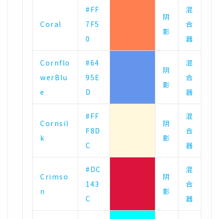
#FF
混
阴
Coral
7F5
合
影
0
器
Cornflo
#64
混
阴
werBlu
95E
合
影
e
D
器
#FF
混
Cornsil
阴
F8D
合
k
影
C
器
#DC
混
Crimso
阴
143
合
n
影
C
器