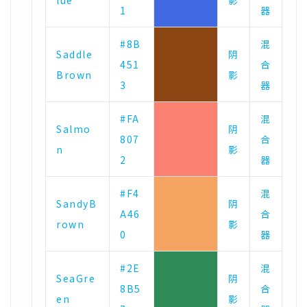
lue
影
1
器
#8B
混
Saddle
阴
451
合
Brown
影
3
器
#FA
混
Salmo
阴
807
合
n
影
2
器
#F4
混
SandyB
阴
A46
合
rown
影
0
器
#2E
混
SeaGre
阴
8B5
合
en
影