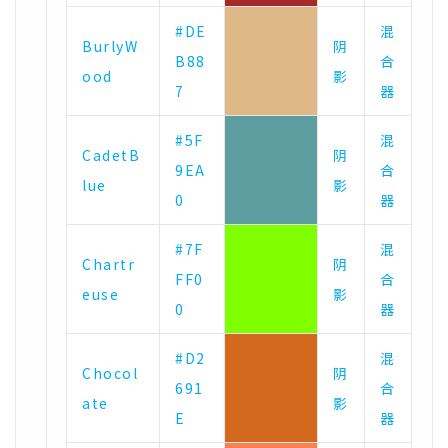
#DE
混
BurlyW
阴
B88
合
ood
影
7
器
#5F
混
CadetB
阴
9EA
合
lue
影
0
器
#7F
混
Chartr
阴
FF0
合
euse
影
0
器
#D2
混
Chocol
阴
691
合
ate
影
E
器