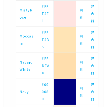
#FF
混
MistyR
阴
E4E
合
ose
影
1
器
#FF
混
Moccas
阴
E4B
合
in
影
5
器
#FF
混
Navajo
阴
DEA
合
White
影
D
器
#00
混
阴
Navy
008
合
影
0
器