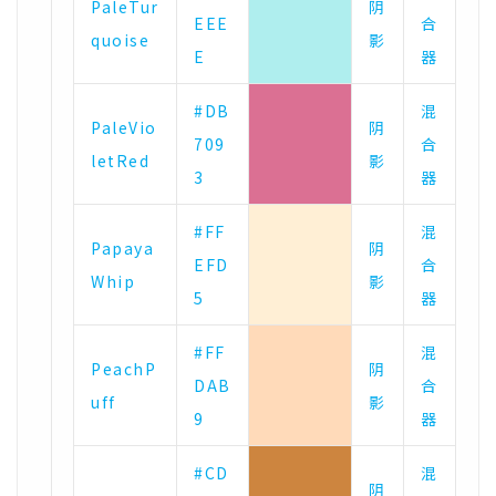
PaleTur
阴
EEE
合
quoise
影
E
器
#DB
混
PaleVio
阴
709
合
letRed
影
3
器
#FF
混
Papaya
阴
EFD
合
Whip
影
5
器
#FF
混
PeachP
阴
DAB
合
uff
影
9
器
#CD
混
阴