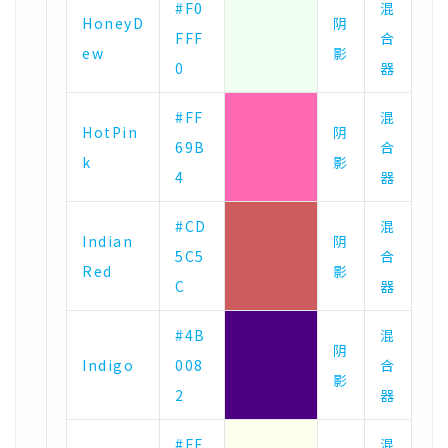
#F0
混
HoneyD
阴
FFF
合
ew
影
0
器
#FF
混
HotPin
阴
69B
合
k
影
4
器
#CD
混
Indian
阴
5C5
合
Red
影
C
器
#4B
混
阴
Indigo
008
合
影
2
器
#FF
混