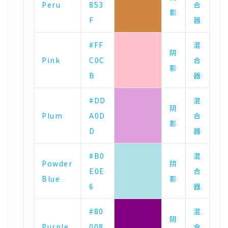
Peru
853
合
影
F
器
#FF
混
阴
Pink
C0C
合
影
B
器
#DD
混
阴
Plum
A0D
合
影
D
器
#B0
混
Powder
阴
E0E
合
Blue
影
6
器
#80
混
阴
Purple
008
合