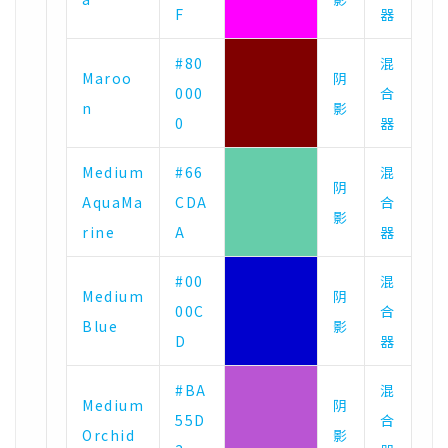
F
器
#80
混
Maroo
阴
000
合
n
影
0
器
Medium
#66
混
阴
AquaMa
CDA
合
影
rine
A
器
#00
混
Medium
阴
00C
合
Blue
影
D
器
#BA
混
Medium
阴
55D
合
Orchid
影