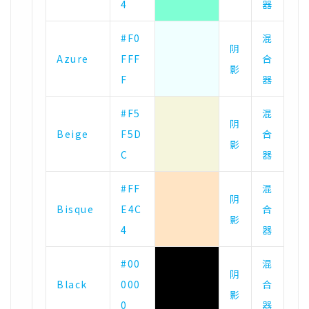
4
器
#F0
混
阴
Azure
FFF
合
影
F
器
#F5
混
阴
Beige
F5D
合
影
C
器
#FF
混
阴
Bisque
E4C
合
影
4
器
#00
混
阴
Black
000
合
影
0
器