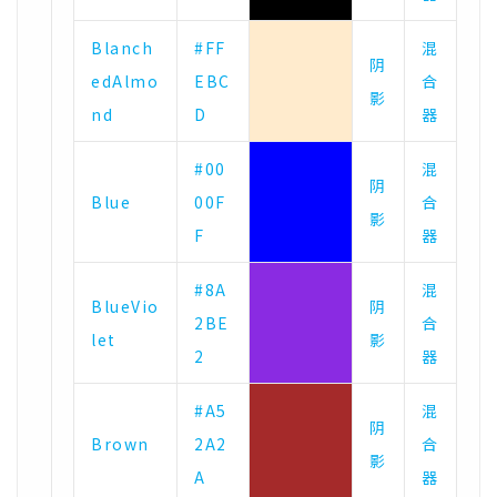
Blanch
#FF
混
阴
edAlmo
EBC
合
影
nd
D
器
#00
混
阴
Blue
00F
合
影
F
器
#8A
混
BlueVio
阴
2BE
合
let
影
2
器
#A5
混
阴
Brown
2A2
合
影
A
器