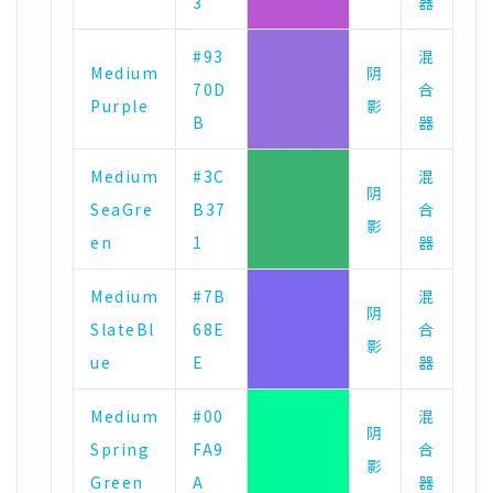
3
器
#93
混
Medium
阴
70D
合
Purple
影
B
器
Medium
#3C
混
阴
SeaGre
B37
合
影
en
1
器
Medium
#7B
混
阴
SlateBl
68E
合
影
ue
E
器
Medium
#00
混
阴
Spring
FA9
合
影
Green
A
器