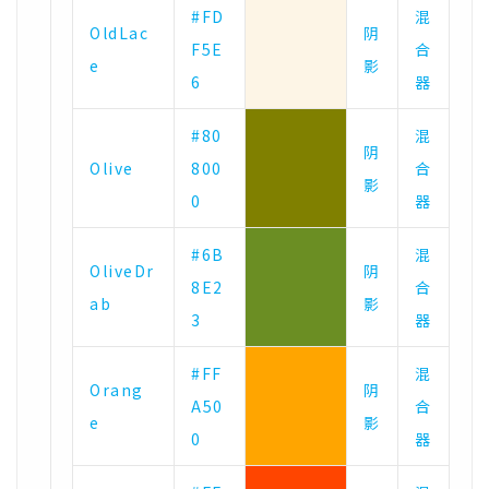
#FD
混
OldLac
阴
F5E
合
e
影
6
器
#80
混
阴
Olive
800
合
影
0
器
#6B
混
OliveDr
阴
8E2
合
ab
影
3
器
#FF
混
Orang
阴
A50
合
e
影
0
器