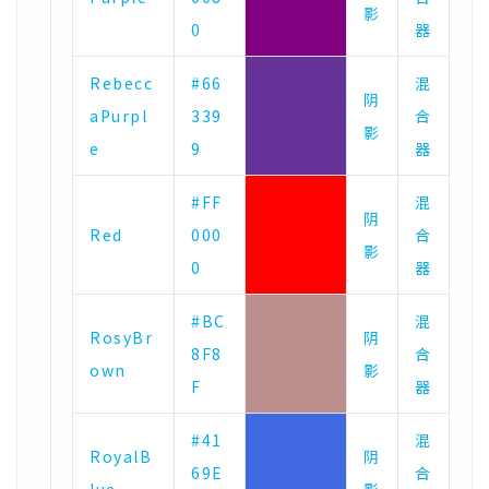
影
0
器
Rebecc
#66
混
阴
aPurpl
339
合
影
e
9
器
#FF
混
阴
Red
000
合
影
0
器
#BC
混
RosyBr
阴
8F8
合
own
影
F
器
#41
混
RoyalB
阴
69E
合