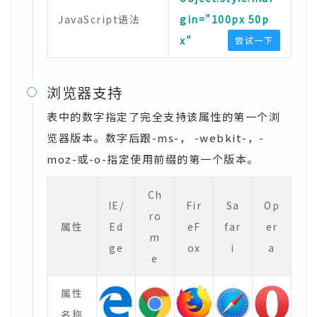
JavaScript语法
gin="100px 50p
x"
尝试一下
浏览器支持

表中的数字指定了完全支持该属性的第一个浏
览器版本。数字后跟-ms-， -webkit-，-
moz-或-o-指定使用前缀的第一个版本。
Ch
IE/
Fir
Sa
Op
ro
属性
Ed
eF
far
er
m
ge
ox
i
a
e
属性
名称