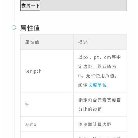
尝试一下
属性值

属性值
描述
以px，pt，cm等指
定边距。默认值为
length
0。允许使用负值。
阅读
长度单位
指定包含元素宽度百
%
分比的边距
auto
浏览器计算边距