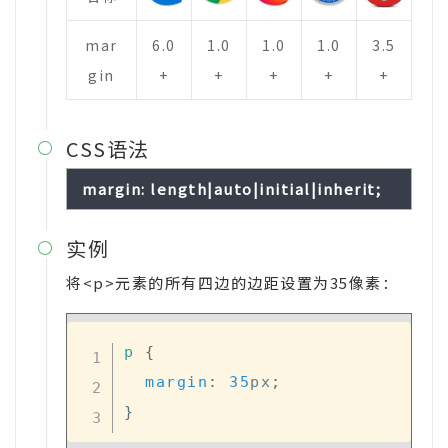
mar
6.0
1.0
1.0
1.0
3.5
gin
+
+
+
+
+
CSS语法

margin: length|auto|initial|inherit;
实例

将<p>元素的所有四边的边距设置为35像素：
p
{
margin
:
35
px
;
}