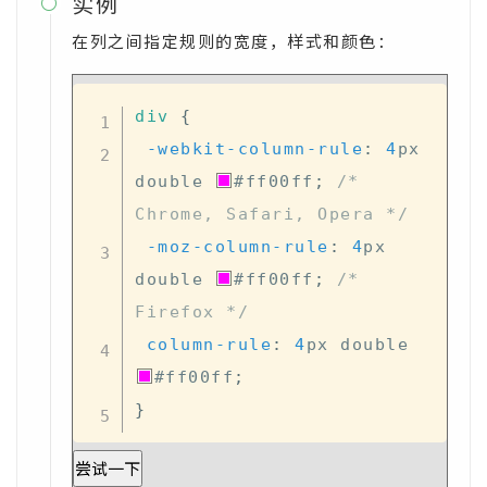
实例

在列之间指定规则的宽度，样式和颜色：
div
{
-webkit-column-rule
:
4
px
double 
#ff00ff
;
/* 
Chrome, Safari, Opera */
-moz-column-rule
:
4
px
double 
#ff00ff
;
/* 
Firefox */
column-rule
:
4
px
 double 
#ff00ff
;
}
尝试一下