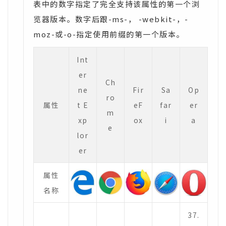
表中的数字指定了完全支持该属性的第一个浏
览器版本。数字后跟-ms-， -webkit-，-
moz-或-o-指定使用前缀的第一个版本。
Int
er
Ch
ne
Fir
Sa
Op
ro
属性
t E
eF
far
er
m
xp
ox
i
a
e
lor
er
属性
名称
37.