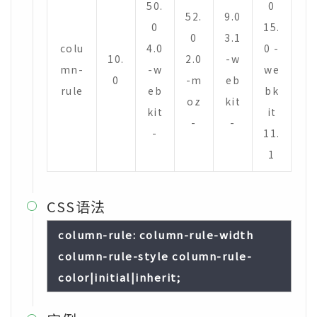
50.
0
52.
9.0
0
15.
0
3.1
colu
4.0
0 -
10.
2.0
-w
mn-
-w
we
0
-m
eb
rule
eb
bk
oz
kit
kit
it
-
-
-
11.
1
CSS语法

column-rule: column-rule-width
column-rule-style column-rule-
color|initial|inherit;