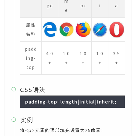
m
ge
ox
i
a
e
属性
名称
padd
4.0
1.0
1.0
1.0
3.5
ing-
+
+
+
+
+
top
CSS语法

padding-top: length|initial|inherit;
实例

将<p>元素的顶部填充设置为25像素：