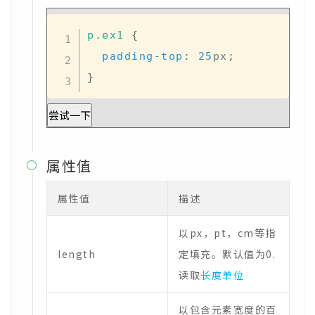
p
.ex1
{
padding-top
:
25
px
;
}
尝试一下
属性值

属性值
描述
以px，pt，cm等指
length
定填充。默认值为0.
读取
长度单位
以包含元素宽度的百