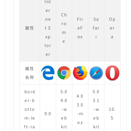
Int
er
Ch
ne
Fir
Sa
Op
ro
属性
t E
eF
far
er
m
xp
ox
i
a
e
lor
er
属性
名称
bord
5.0
5.0
4.0
er-b
4.0
3.1
3.0
otto
-w
-w
10.
9.0
-m
m-le
eb
eb
5
oz
ft-ra
kit
kit