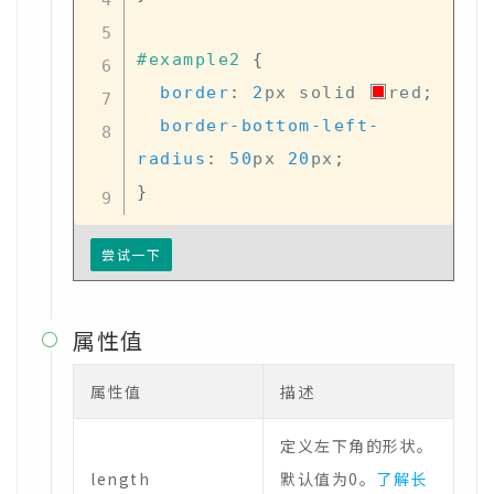
#example2
{
border
:
2
px
 solid 
red
;
border-bottom-left-
radius
:
50
px
20
px
;
}
尝试一下
属性值

属性值
描述
定义左下角的形状。
length
默认值为0。
了解长