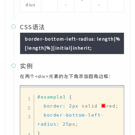
-
dius
-
-
CSS语法

border-bottom-left-radius: length|%
[length|%]|initial|inherit;
实例

在两个<div>元素的左下角添加圆角边框：
#example1
{
border
:
2
px
 solid 
red
;
border-bottom-left-
radius
:
25
px
;
}