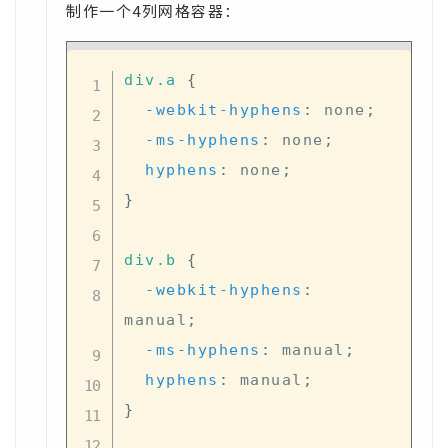
制作一个4列网格容器：
div
.a
{
-webkit-hyphens
:
 none
;
-ms-hyphens
:
 none
;
hyphens
:
 none
;
}
div
.b
{
-webkit-hyphens
:
manual
;
-ms-hyphens
:
 manual
;
hyphens
:
 manual
;
}