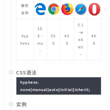
属性
名称
5.1
10.
-w
hyp
0 -
55.
43.
44.
eb
hens
ms
0
0
0
kit
-
-
CSS语法

hyphens:
none|manual|auto|initial|inherit;
实例
