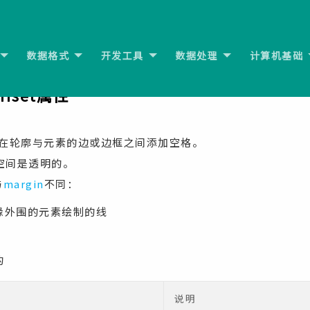
数据格式
开发工具
数据处理
计算机基础
or属性
下一
offset属性
在轮廓与元素的边或边框之间添加空格。
空间是透明的。
与
margin
不同：
缘外围的元素绘制的线
的
说明