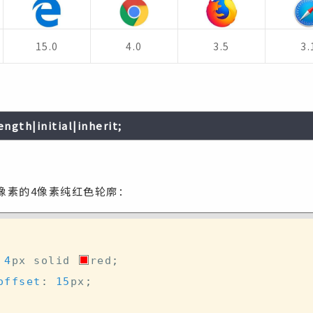
15.0
4.0
3.5
3.
ength|initial|inherit;
像素的4像素纯红色轮廓：
4
px
 solid 
red
;
offset
:
15
px
;