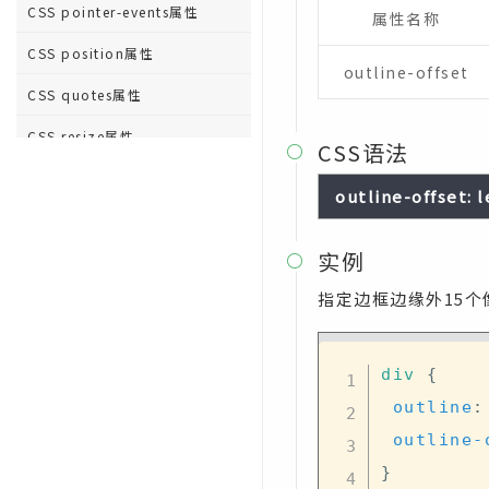
CSS pointer-events属性
属性名称
CSS position属性
outline-offset
CSS quotes属性
CSS resize属性
CSS语法

CSS right属性
outline-offset: l
CSS scroll-behavior属性
实例
CSS tab-size属性

指定边框边缘外15个
CSS table-layout属性
CSS text-align属性
div
{
CSS text-align-last属性
outline
:
CSS text-decoration属性
outline-
CSS text-decoration-color属
}
性