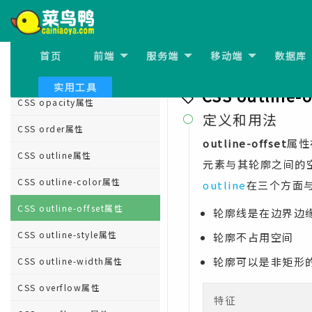
CSS mix-blend-mode属性
CSS object-fit属性
首页
前端
服务端
移动端
数据库
上一节:
CSS outline-col
CSS object-position属性
实用工具
CSS outline-
CSS opacity属性
定义和用法

CSS order属性
outline-offset
属性
CSS outline属性
元素与其轮廓之间的
CSS outline-color属性
outline
在三个方面
CSS outline-offset属性
轮廓线是在边界边
CSS outline-style属性
轮廓不占用空间
轮廓可以是非矩形
CSS outline-width属性
CSS overflow属性
特征