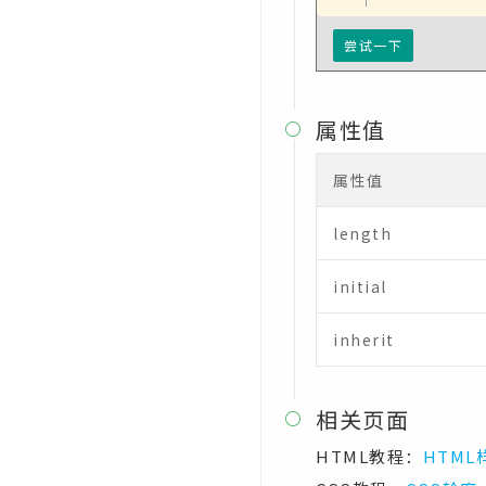
CSS text-decoration-line属性
尝试一下
CSS text-decoration-style属性
CSS text-indent属性
属性值

CSS text-justify属性
属性值
CSS text-overflow属性
length
CSS text-shadow属性
initial
CSS text-transform属性
CSS top属性
inherit
CSS transform属性
CSS transform-origin属性
相关页面

CSS transform-style属性
HTML教程：
HTML