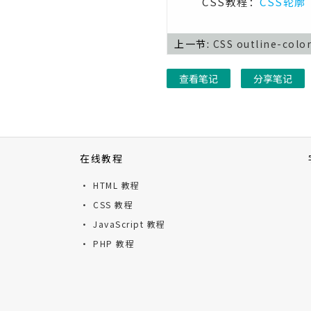
CSS教程：
CSS轮廓
CSS transition属性
CSS transition-delay属性
上一节:
CSS outline-col
CSS transition-duration属性
查看笔记
分享笔记
CSS transition-property属性
CSS transition-timing-
function属性
CSS unicode-bidi属性
在线教程
CSS user-select属性
· HTML 教程
CSS vertical-align属性
· CSS 教程
· JavaScript 教程
CSS visibility属性
· PHP 教程
CSS white-space属性
CSS width属性
CSS word-break属性