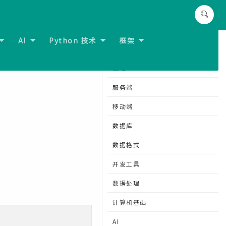
AI
Python 技术
框架
节:
CSS outline-style属性
分类导航
前端
服务端
移动端
数据库
数据格式
开发工具
数据处理
计算机基础
AI