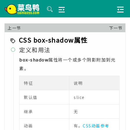
上一节
下一节
CSS box-shadow属性
定义和用法

box-shadow
属性将一个或多个阴影附加到元
素。
特征
说明
默认值
slice
继承
无
动画
有。
CSS动画参考