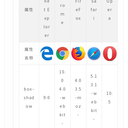
ne
Fir
Sa
Op
ro
属性
t E
eF
far
er
m
xp
ox
i
a
e
lor
er
属性
名称
10.
5.1
0
4.0
3.1
box-
4.0
3.5
-w
10.
shad
9.0
-w
-m
eb
5
ow
eb
oz
kit
kit
-
-
-