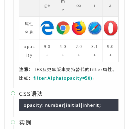
m
ge
ox
i
a
e
属性
名称
opac
9.0
4.0
2.0
3.1
9.0
ity
+
+
+
+
+
注意：
IE8及更早版本支持替代的filter属性。
比如：
filter:Alpha(opacity=50)
。
CSS语法

opacity: number|initial|inherit;
实例
