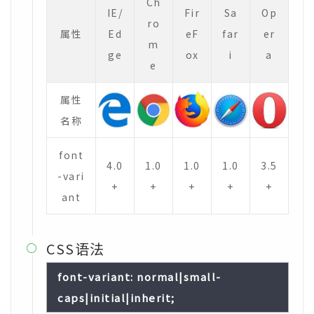
Ch
IE/
Fir
Sa
Op
ro
属性
Ed
eF
far
er
m
ge
ox
i
a
e
属性
名称
font
4.0
1.0
1.0
1.0
3.5
-vari
+
+
+
+
+
ant
CSS语法

font-variant: normal|small-
caps|initial|inherit;