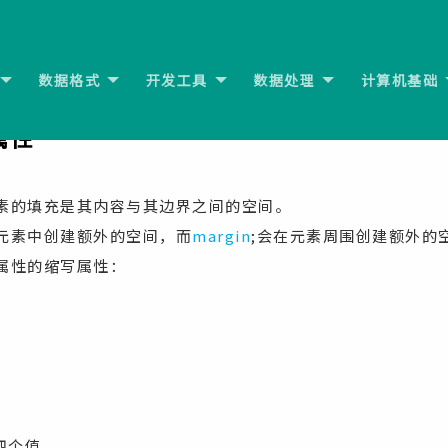
数据格式
开发工具
数据处理
计算机基础
属性
下一节:
g属性
素的填充是其内容与其边界之间的空间。
元素中创建额外的空间，而
margin
;会在元素周围创建额外的
属性的缩写属性：
四个值。