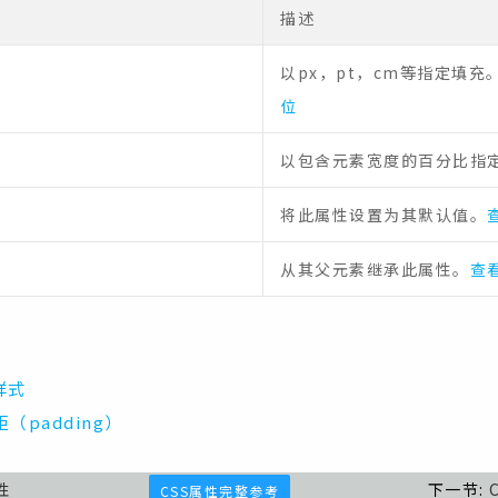
描述
以px，pt，cm等指定填充
位
以包含元素宽度的百分比指
将此属性设置为其默认值。
从其父元素继承此属性。
查看
样式
（padding）
属性
下一节:
CSS属性完整参考