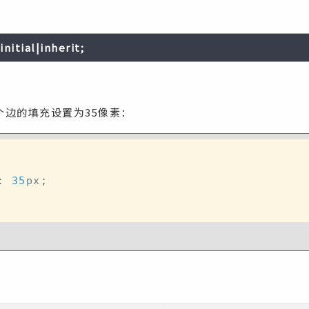
nitial|inherit;
个边的填充设置为35像素：
:
35
px
;