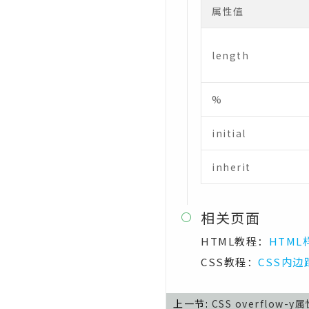
属性值
CSS calc()函数
CSS cubic-bezier()函数
length
CSS hsl()函数
CSS hsla()函数
%
CSS linear-gradient()函数
initial
CSS radial-gradient()函数
inherit
CSS repeating-linear-
gradient()函数
相关页面
CSS repeating-radial-

gradient()函数
HTML教程：
HTML
CSS rgb()函数
CSS教程：
CSS内边距
CSS rgba()函数
上一节:
CSS overflow-y
CSS var()函数