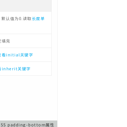
。默认值为0.读取
长度单
定填充
查看initial关键字
inherit关键字
CSS padding-bottom属性