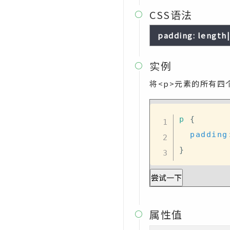
CSS user-select属性
CSS语法

CSS vertical-align属性
padding: length|i
CSS visibility属性
实例

CSS white-space属性
将<p>元素的所有四
CSS width属性
CSS word-break属性
p
{
CSS word-spacing属性
padding
CSS word-wrap属性
}
CSS writing-mode属性
尝试一下
CSS z-index属性
CSS函数
属性值

CSS attr()函数