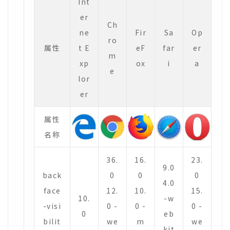
Int
er
Ch
ne
Fir
Sa
Op
ro
属性
t E
eF
far
er
m
xp
ox
i
a
e
lor
er
属性
名称
36.
16.
23.
9.0
back
0
0
0
4.0
face
12.
10.
15.
10.
-w
-visi
0 -
0 -
0 -
0
eb
bilit
we
m
we
kit