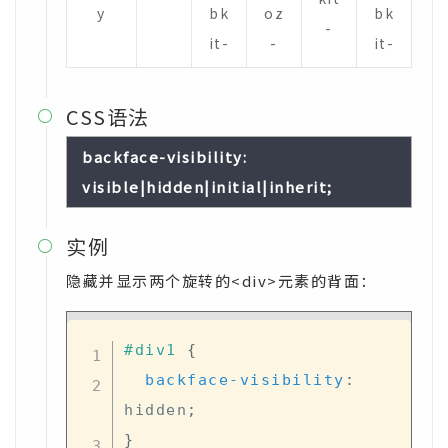
y
bk
oz
bk
-
it-
-
it-
CSS语法

backface-visibility:
visible|hidden|initial|inherit;
实例

隐藏并显示两个旋转的<div>元素的背面：
#div1
{
backface-visibility
:
hidden
;
}