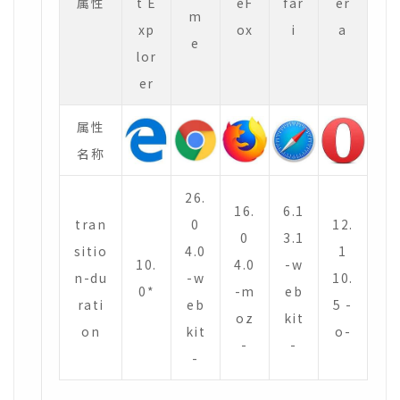
属性
t E
eF
far
er
m
xp
ox
i
a
e
lor
er
属性
名称
26.
16.
6.1
tran
0
12.
0
3.1
sitio
4.0
1
10.
4.0
-w
n-du
-w
10.
0*
-m
eb
rati
eb
5 -
oz
kit
on
kit
o-
-
-
-