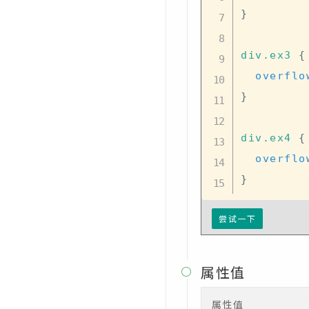
}
CSS text-justify属性
CSS text-overflow属性
div
.ex3
{
overflo
CSS text-shadow属性
}
CSS text-transform属性
CSS top属性
div
.ex4
{
CSS transform属性
overflo
}
CSS transform-origin属性
CSS transform-style属性
尝试一下
CSS transition属性
CSS transition-delay属性
属性值

CSS transition-duration属性
属性值