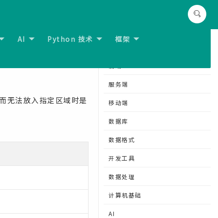
AI
Python 技术
框架
一节:
CSS overflow-x属性
分类导航
前端
服务端
而无法放入指定区域时是
移动端
数据库
数据格式
开发工具
数据处理
计算机基础
AI