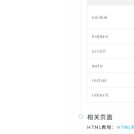
CSS transition-property属性
CSS transition-timing-
visible
function属性
CSS unicode-bidi属性
hidden
CSS user-select属性
scroll
CSS vertical-align属性
CSS visibility属性
auto
CSS white-space属性
initial
CSS width属性
inherit
CSS word-break属性
CSS word-spacing属性
相关页面

CSS word-wrap属性
HTML教程：
HTML
CSS writing-mode属性