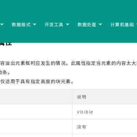
数据格式
开发工具
数据处理
计算机基础
th属性
下
w属性
内容溢出元素框时应发生的情况。此属性指定当元素的内容太大
动条。
性仅适用于具有指定高度的块元素。
说明
visible
没有