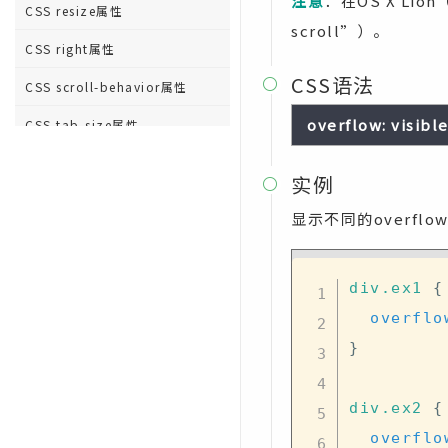
注意
：在OS X L
CSS resize属性
scroll”）。
CSS right属性
CSS语法

CSS scroll-behavior属性
overflow: visible
CSS tab-size属性
CSS table-layout属性
实例

CSS text-align属性
显示不同的overfl
CSS text-align-last属性
CSS text-decoration属性
div
.ex1
{
CSS text-decoration-color属
overflo
性
}
CSS text-decoration-line属性
div
.ex2
{
CSS text-decoration-style属性
overflo
CSS text-indent属性