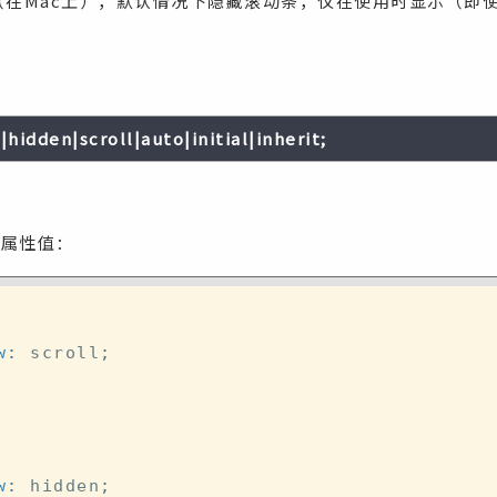
ion（在Mac上），默认情况下隐藏滚动条，仅在使用时显示（即使设
|hidden|scroll|auto|initial|inherit;
ow属性值：
w
:
 scroll
;
w
:
 hidden
;