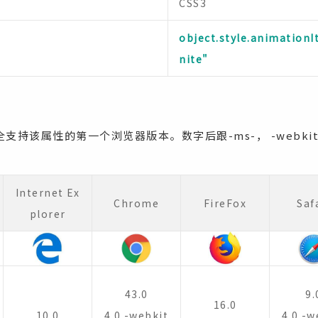
CSS3
object.style.animationI
nite"
持该属性的第一个浏览器版本。数字后跟-ms-， -webkit-
。
Internet Ex
Chrome
FireFox
Saf
plorer
43.0
9.
16.0
10.0
4.0 -webkit
4.0 -w