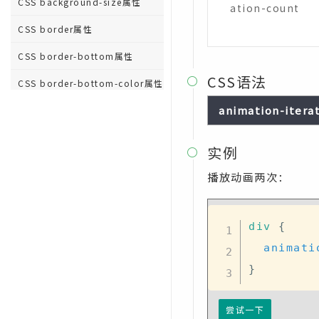
CSS background-size属性
ation-count
CSS border属性
CSS border-bottom属性
CSS语法

CSS border-bottom-color属性
animation-iterat
CSS border-bottom-left-
radius属性
实例
CSS border-bottom-right-

radius属性
播放动画两次：
CSS border-bottom-style属性
CSS border-bottom-width属
div
{
性
animati
CSS border-collapse属性
}
CSS border-color属性
CSS border-image属性
尝试一下