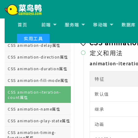
CSS align-self属性
CSS all属性
首页
前端
服务端
移动端
数据库
上一节:
CSS animation-f
CSS animation属性
实用工具
CSS animatio
CSS animation-delay属性
定义和用法

CSS animation-direction属性
animation-iterati
CSS animation-duration属性
特征
CSS animation-fill-mode属性
CSS animation-iteration-
默认值
count属性
继承
CSS animation-name属性
CSS animation-play-state属性
动画
CSS animation-timing-
function属性