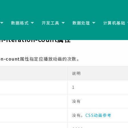
数据格式
开发工具
数据处理
计算机基础
ill-mode属性
下一节:
n-iteration-count属性
on-count
属性指定应播放动画的次数。
说明
1
没有
没有。
CSS动画参考