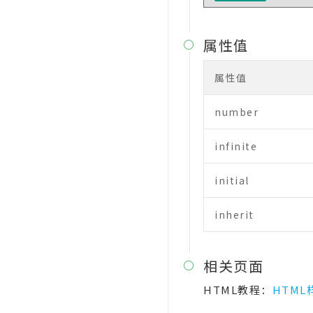
CSS border-image-outset属性
属性值
CSS border-image-repeat属性

CSS border-image-slice属性
属性值
CSS border-image-source属性
number
CSS border-image-width属性
infinite
CSS border-left属性
CSS border-left-color属性
initial
CSS border-left-style属性
inherit
CSS border-left-width属性
CSS border-radius属性
相关页面

CSS border-right属性
HTML教程：
HTML
CSS border-right-color属性