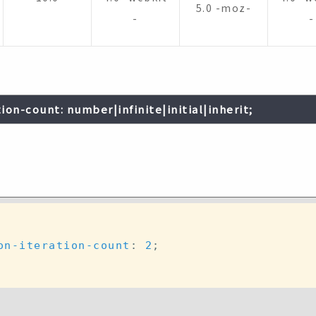
5.0 -moz-
-
-
ion-count: number|infinite|initial|inherit;
on-iteration-count
:
2
;