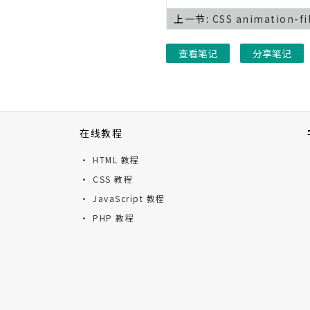
上一节:
CSS animation-f
CSS border-right-style属性
CSS border-right-width属性
查看笔记
分享笔记
CSS border-spacing属性
CSS border-style属性
CSS border-top属性
在线教程
CSS border-top-color属性
· HTML 教程
· CSS 教程
CSS border-top-left-radius属
性
· JavaScript 教程
CSS border-top-right-radius
· PHP 教程
属性
CSS border-top-style属性
CSS border-top-width属性
CSS border-width属性