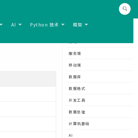
AI
Python 技术
框架
CSS animation-name属性
分类导航
前端
服务端
移动端
数据库
数据格式
开发工具
数据处理
计算机基础
AI