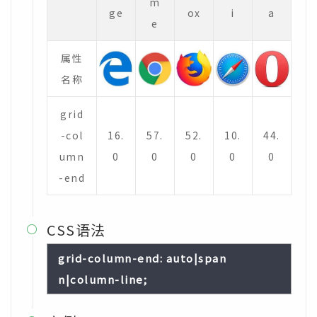
m
ge
ox
i
a
e
属性
名称
grid
-col
16.
57.
52.
10.
44.
umn
0
0
0
0
0
-end
CSS语法

grid-column-end: auto|span
n|column-line;