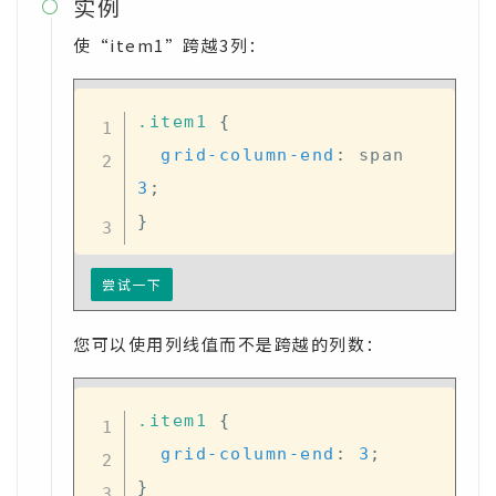
实例

使“item1”跨越3列：
.item1
{
grid-column-end
:
 span 
3
;
}
尝试一下
您可以使用列线值而不是跨越的列数：
.item1
{
grid-column-end
:
3
;
}