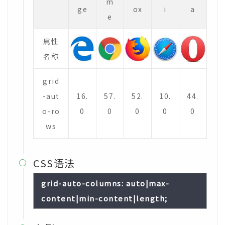
m
ge
ox
i
a
e
属性
名称
grid
-aut
16.
57.
52.
10.
44.
o-ro
0
0
0
0
0
ws
CSS语法

grid-auto-columns: auto|max-
content|min-content|length;