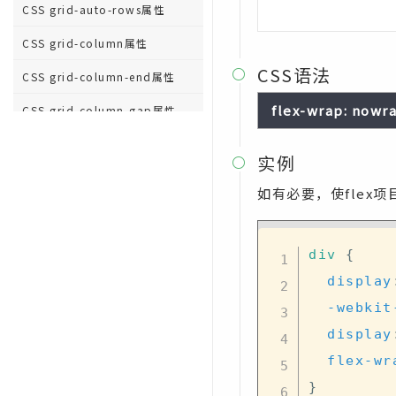
CSS grid-auto-rows属性
CSS grid-column属性
CSS语法

CSS grid-column-end属性
flex-wrap: nowra
CSS grid-column-gap属性
CSS grid-column-start属性
实例

CSS grid-gap属性
如有必要，使flex
CSS grid-row属性
CSS grid-row-end属性
div
{
CSS grid-row-gap属性
display
-webkit
CSS grid-row-start属性
display
CSS grid-template属性
flex-wr
CSS grid-template-areas属性
}