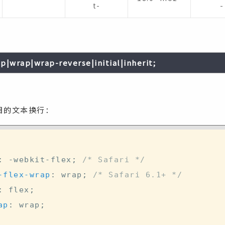
t-
-
p|wrap|wrap-reverse|initial|inherit;
项目的文本换行：
:
 -webkit-flex
;
/* Safari */
-flex-wrap
:
 wrap
;
/* Safari 6.1+ */
:
 flex
;
ap
:
 wrap
;