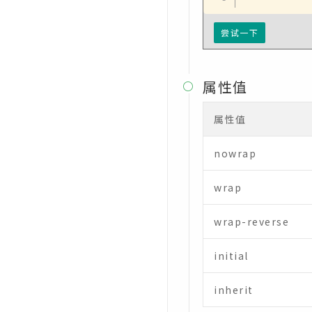
CSS grid-template-columns属
性
尝试一下
CSS grid-template-rows属性
CSS hanging-punctuation属性
属性值

CSS height属性
属性值
CSS hyphens属性
nowrap
CSS @import规则
CSS isolation属性
wrap
CSS justify-content属性
wrap-reverse
CSS @keyframes规则
initial
CSS left属性
inherit
CSS letter-spacing属性