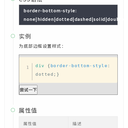
border-bottom-style:
none|hidden|dotted|dashed|solid|double|gr
实例

为底部边框设置样式：
div
{
border-bottom-style
:
dotted
;
}
尝试一下
属性值

属性值
描述