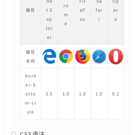
ne
Fir
Sa
Op
ro
属性
t E
eF
far
er
m
xp
ox
i
a
e
lor
er
属性
名称
bord
er-b
otto
5.5
1.0
1.0
1.0
9.2
m-st
yle
CSS语法
