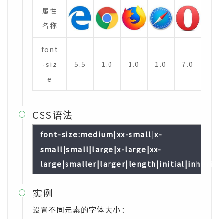
属性
名称
font
-siz
5.5
1.0
1.0
1.0
7.0
e
CSS语法

font-size:medium|xx-small|x-
small|small|large|x-large|xx-
large|smaller|larger|length|initial|inherit;
实例

设置不同元素的字体大小：