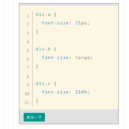
div
.a
{
font-size
:
15
px
;
}
div
.b
{
font-size
:
 large
;
}
div
.c
{
font-size
:
150
%
;
}
尝试一下