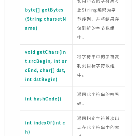
使用命名的字符集将
byte[] getBytes
此String编码为字
(String charsetN
节序列，并将结果存
ame)
储到新的字节数组
中。
void getChars(in
将字符串中的字符复
t srcBegin, int sr
制到目标字符数组
cEnd, char[] dst,
中。
int dstBegin)
返回此字符串的哈希
int hashCode()
码。
返回指定字符首次出
int indexOf(int c
现在此字符串中的索
h)