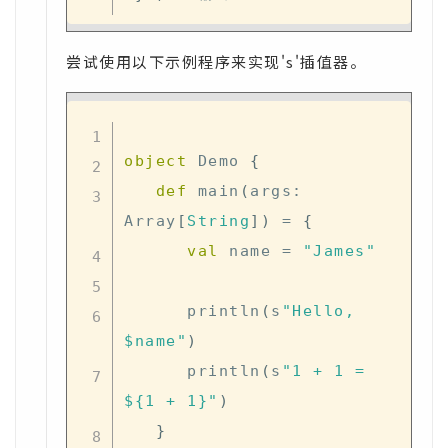
尝试使用以下示例程序来实现's'插值器。
object
 Demo 
{
def
 main
(
args
:
Array
[
String
]
)
=
{
val
 name 
=
"James"
      println
(
s
"Hello, 
$name"
)
      println
(
s
"1 + 1 = 
${1 + 1}"
)
}