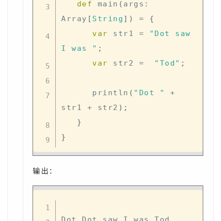
def
 main
(
args
:
Array
[
String
]
)
=
{
var
 str1 
=
"Dot saw 
I was "
;
var
 str2 
=
"Tod"
;
      println
(
"Dot "
+
str1 
+
 str2
)
;
}
}
输出：