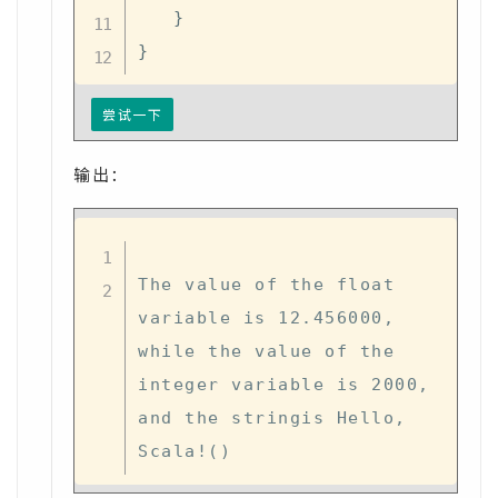
}
}
尝试一下
输出：
The value of the float 
variable is 12.456000, 
while the value of the 
integer variable is 2000, 
and the stringis Hello, 