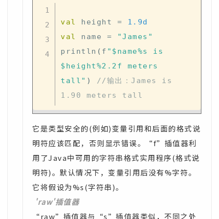
val
 height 
=
1.9d
val
 name 
=
"James"
println
(
f
"$name%s is 
$height%2.2f meters 
tall"
)
//输出：James is 
1.90 meters tall
它是类型安全的(例如)变量引用和后面的格式说
明符应该匹配，否则显示错误。“f”插值器利
用了Java中可用的字符串格式实用程序(格式说
明符)。默认情况下，变量引用后没有%字符。
它将假设为%s(字符串)。
'raw'插值器
“raw”插值器与“s”插值器类似，不同之处