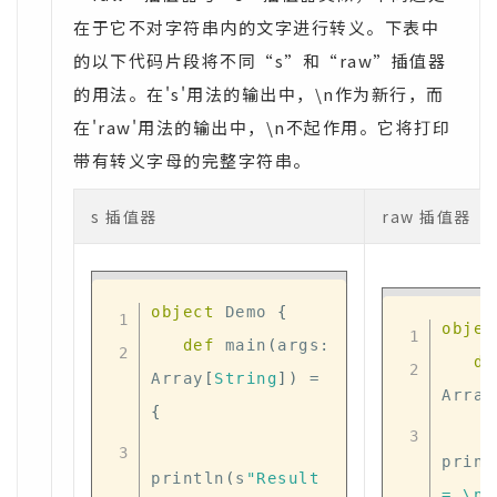
在于它不对字符串内的文字进行转义。下表中
的以下代码片段将不同“s”和“raw”插值器
的用法。在's'用法的输出中，\n作为新行，而
在'raw'用法的输出中，\n不起作用。它将打印
带有转义字母的完整字符串。
s 插值器
raw 插值器
object
 Demo 
{
objec
def
 main
(
args
:
de
Array
[
String
]
)
=
Array
{
print
println
(
s
"Result 
= \n 