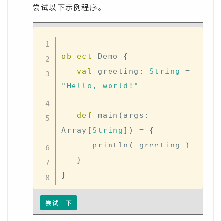
尝试以下示例程序。
object
 Demo 
{
val
 greeting
:
String
=
"Hello, world!"
def
 main
(
args
:
Array
[
String
]
)
=
{
      println
(
 greeting 
)
}
}
尝试一下