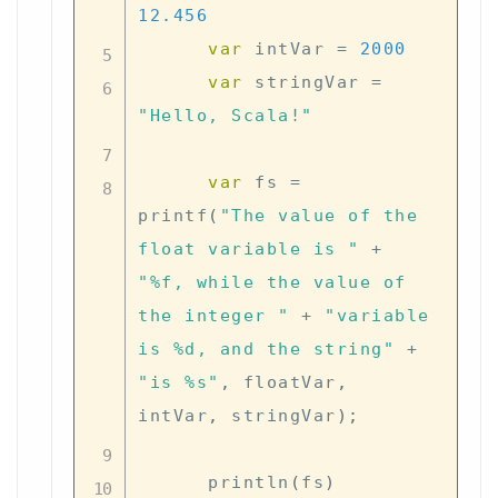
12.456
var
 intVar 
=
2000
var
 stringVar 
=
"Hello, Scala!"
var
 fs 
=
printf
(
"The value of the 
float variable is "
+
"%f, while the value of 
the integer "
+
"variable 
is %d, and the string"
+
"is %s"
,
 floatVar
,
intVar
,
 stringVar
)
;
      println
(
fs
)