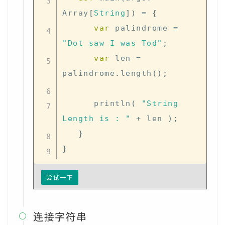
Array
[
String
]
)
=
{
var
 palindrome 
=
"Dot saw I was Tod"
;
var
 len 
=
palindrome
.
length
(
)
;
      println
(
"String 
Length is : "
+
 len 
)
;
}
}
尝试一下
连接字符串
