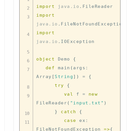
import
java
.
io
.
import
java
.
io
.
import
java
.
io
.
IOException

object
 Demo 
{
def
 main
(
args
:
Array
[
String
]
)
=
{
try
{
val
 f 
=
new
FileReader
(
"input.txt"
)
}
catch
{
case
 ex
:
FileNotFoundException 
=>
{