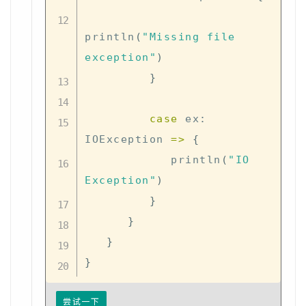
println
(
"Missing file 
exception"
)
}
case
 ex
:
IOException 
=>
{
            println
(
"IO 
Exception"
)
}
}
}
}
尝试一下