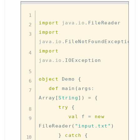
import
java
.
io
.
import
java
.
io
.
import
java
.
io
.
IOException

object
 Demo 
{
def
 main
(
args
:
Array
[
String
]
)
=
{
try
{
val
 f 
=
new
FileReader
(
"input.txt"
)
}
catch
{