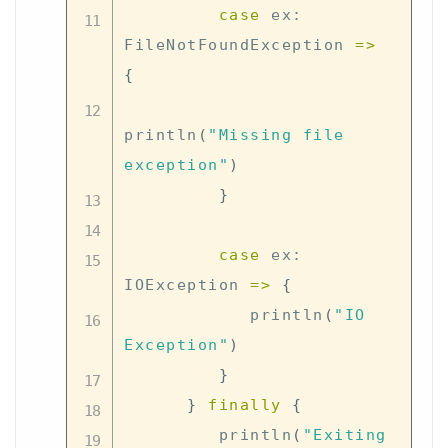
case
 ex
:
FileNotFoundException 
=>
{
println
(
"Missing file 
exception"
)
}
case
 ex
:
IOException 
=>
{
            println
(
"IO 
Exception"
)
}
}
finally
{
         println
(
"Exiting 