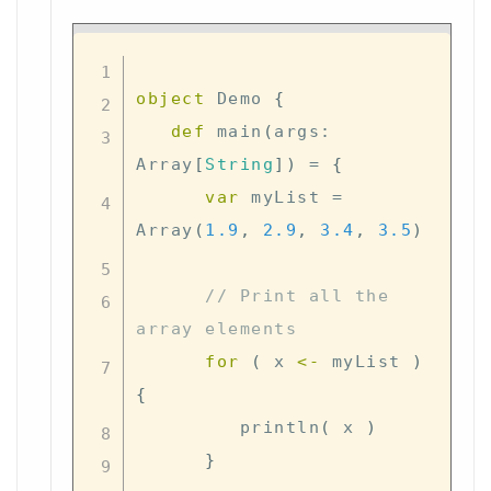
object
 Demo 
{
def
 main
(
args
:
Array
[
String
]
)
=
{
var
 myList 
=
Array
(
1.9
,
2.9
,
3.4
,
3.5
)
// Print all the 
array elements
for
(
 x 
<-
 myList 
)
{
         println
(
 x 
)
}