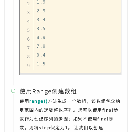
1.9

2.9

3.4

3.5

8.9

7.9

0.4

使用Range创建数组

使用
range()
方法生成一个数组，该数组包含给
定范围内的递增整数序列。您可以使用final参
数作为创建序列的步骤；如果不使用final参
数，则将step假定为1。 让我们以创建