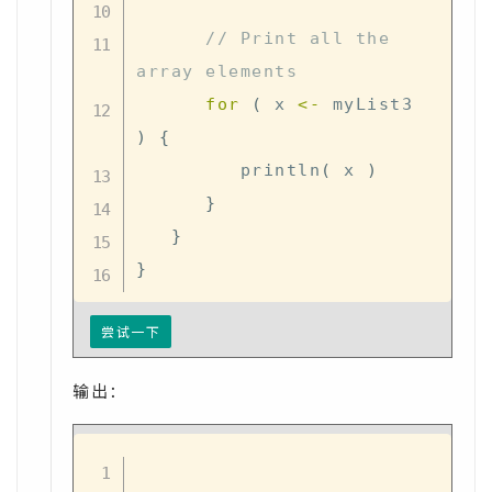
// Print all the 
array elements
for
(
 x 
<-
 myList3 
)
{
         println
(
 x 
)
}
}
}
尝试一下
输出：