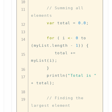
// Summing all 
elements
var
 total 
=
0.0
;
for
(
 i 
<-
0
 to 
(
myList
.
length 
-
1
)
)
{
         total 
+=
myList
(
i
)
;
}
      println
(
"Total is "
+
 total
)
;
// Finding the 
largest element