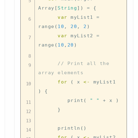
Array
[
String
]
)
=
{
var
 myList1 
=
range
(
10
,
20
,
2
)
var
 myList2 
=
range
(
10
,
20
)
// Print all the 
array elements
for
(
 x 
<-
 myList1 
)
{
         print
(
" "
+
 x 
)
}
      println
(
)
for
(
 x 
<-
 myList2 