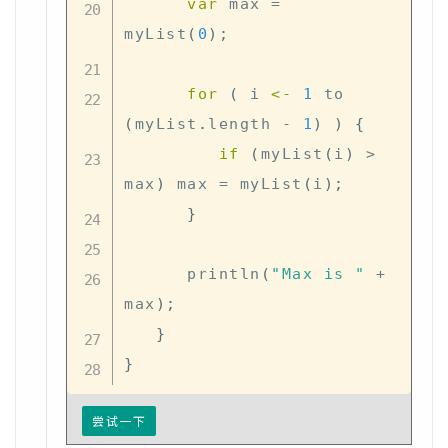
var
 max 
=
myList
(
0
)
;
for
(
 i 
<-
1
 to 
(
myList
.
length 
-
1
)
)
{
if
(
myList
(
i
)
>
max
)
 max 
=
 myList
(
i
)
;
}
      println
(
"Max is "
+
max
)
;
}
}
尝试一下