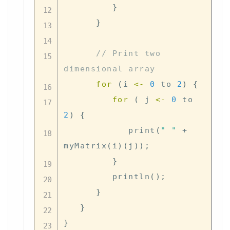
}
}
// Print two 
dimensional array
for
(
i 
<-
0
 to 
2
)
{
for
(
 j 
<-
0
 to 
2
)
{
            print
(
" "
+
myMatrix
(
i
)
(
j
)
)
;
}
         println
(
)
;
}
}
}