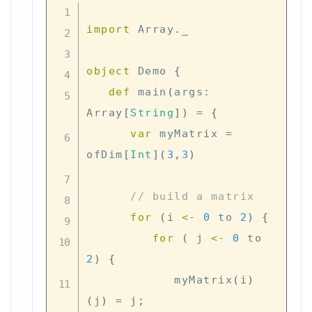
import
 Array
.
_

object
 Demo 
{
def
 main
(
args
:
Array
[
String
]
)
=
{
var
 myMatrix 
=
ofDim
[
Int
]
(
3
,
3
)
// build a matrix
for
(
i 
<-
0
 to 
2
)
{
for
(
 j 
<-
0
 to 
2
)
{
            myMatrix
(
i
)
(
j
)
=
 j
;