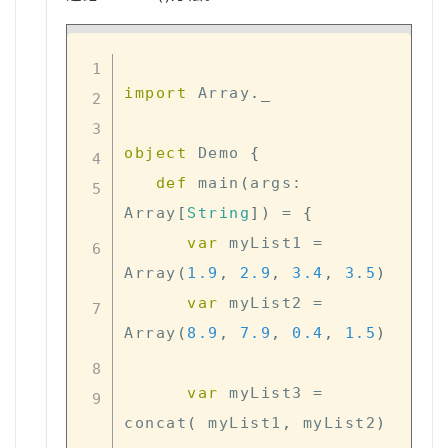
import
 Array
.
_

object
 Demo 
{
def
 main
(
args
:
Array
[
String
]
)
=
{
var
 myList1 
=
Array
(
1.9
,
2.9
,
3.4
,
3.5
)
var
 myList2 
=
Array
(
8.9
,
7.9
,
0.4
,
1.5
)
var
 myList3 
=
concat
(
 myList1
,
 myList2
)