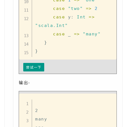
case
"two"
=>
2
case
 y
:
Int
=>
"scala.Int"
case
 _ 
=>
"many"
}
}
尝试一下
输出-
2

many
