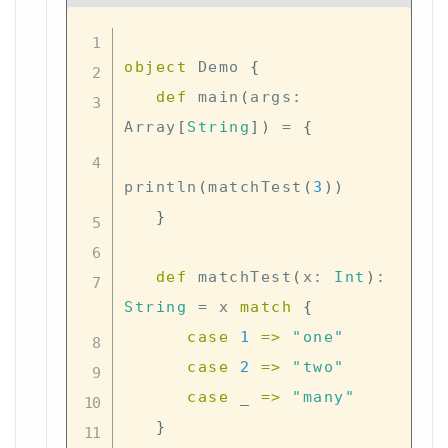
object
 Demo 
{
def
 main
(
args
:
Array
[
String
]
)
=
{
println
(
matchTest
(
3
)
)
}
def
 matchTest
(
x
:
Int
)
:
String
=
 x 
match
{
case
1
=>
"one"
case
2
=>
"two"
case
 _ 
=>
"many"
}