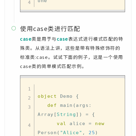
使用case类进行匹配

case
类是用于与
case
表达式进行模式匹配的特
殊类。从语法上讲，这些是带有特殊修饰符的
标准类:case。试试下面的例子，这是一个使用
case类的简单模式匹配示例。
object
 Demo 
{
def
 main
(
args
:
Array
[
String
]
)
=
{
val
 alice 
=
new
Person
(
"Alice"
,
25
)