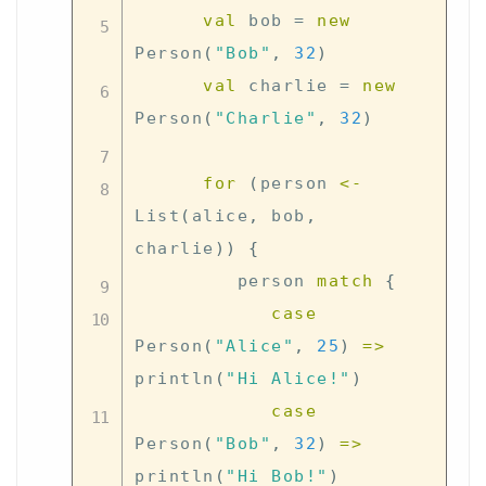
val
 bob 
=
new
Person
(
"Bob"
,
32
)
val
 charlie 
=
new
Person
(
"Charlie"
,
32
)
for
(
person 
<-
List
(
alice
,
 bob
,
charlie
)
)
{
         person 
match
{
case
Person
(
"Alice"
,
25
)
=>
println
(
"Hi Alice!"
)
case
Person
(
"Bob"
,
32
)
=>
println
(
"Hi Bob!"
)