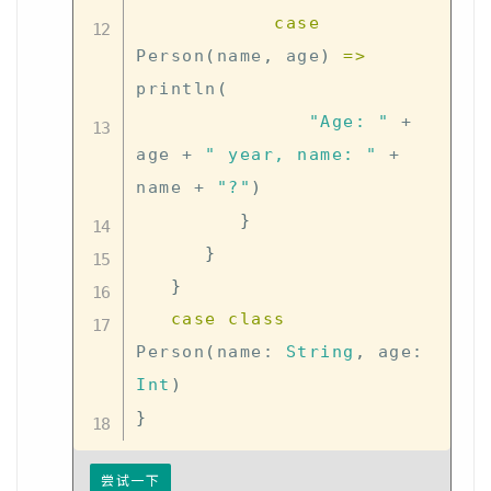
case
Person
(
name
,
 age
)
=>
println
(
"Age: "
+
age 
+
" year, name: "
+
name 
+
"?"
)
}
}
}
case
class
Person
(
name
:
String
,
 age
:
Int
)
}
尝试一下