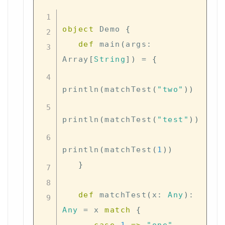
object
 Demo 
{
def
 main
(
args
:
Array
[
String
]
)
=
{
println
(
matchTest
(
"two"
)
)
println
(
matchTest
(
"test"
)
)
println
(
matchTest
(
1
)
)
}
def
 matchTest
(
x
:
Any
)
:
Any
=
 x 
match
{
case
1
=>
"one"