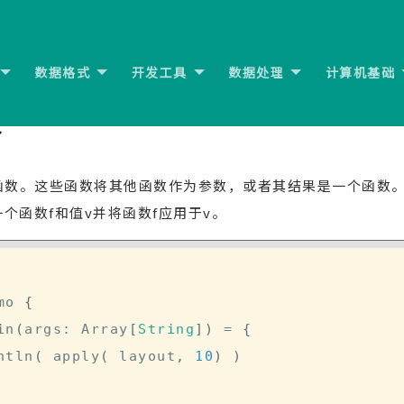
数据格式
开发工具
数据处理
计算机基础
参数值
数
高阶函数。这些函数将其他函数作为参数，或者其结果是一个函数
另一个函数f和值v并将函数f应用于v。
mo 
{
in
(
args
:
 Array
[
String
]
)
=
{
println
(
 apply
(
 layout
,
10
)
)