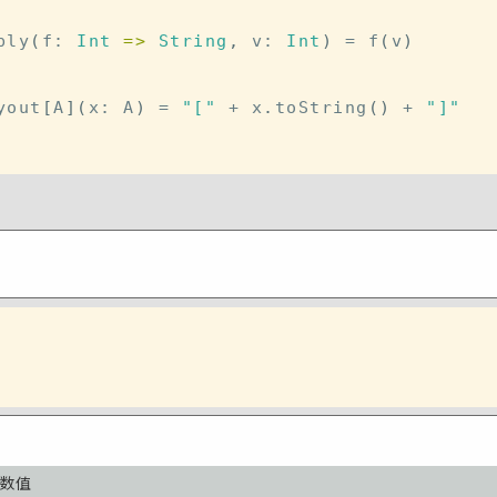
ply
(
f
:
Int
=>
String
,
 v
:
Int
)
=
 f
(
v
)
yout
[
A
]
(
x
:
 A
)
=
"["
+
 x
.
toString
(
)
+
"]"
参数值