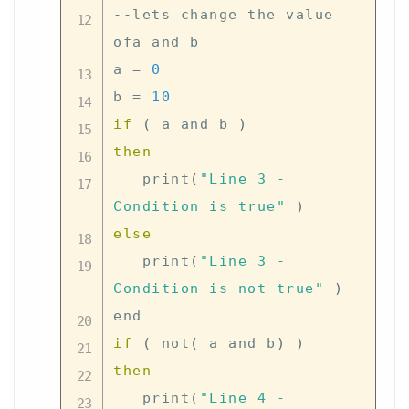
--lets change the value 
ofa and b

a 
=
0
b 
=
10
if
(
 a and b 
)
then
   print
(
"Line 3 - 
Condition is true"
)
else
   print
(
"Line 3 - 
Condition is not true"
)
if
(
 not
(
 a and b
)
)
then
   print
(
"Line 4 - 