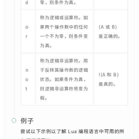
d
零，则条件为真。
称为逻辑或运算符。如
o
果两个操作数中的任何
(A 或 B)
r
一个不为零，则条件变
是正确的。
为真。
称为逻辑非运算符。用
n
于反转其操作数的逻辑
!(A 和 B)
o
状态。如果条件为真，
是真的。
t
则逻辑非运算符将变为
假。
例子

尝试以下示例以了解 Lua 编程语言中可用的所