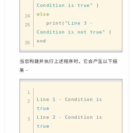
Condition is true"
)
else
   print
(
"Line 3 - 
Condition is not true"
)
当您构建并执行上述程序时，它会产生以下结
果 -
Line 
1
 - Condition is 
true
Line 
2
 - Condition is 
true