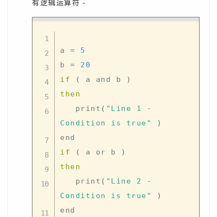
有逻辑运算符 -
a 
=
5
b 
=
20
if
(
 a and b 
)
then
   print
(
"Line 1 - 
Condition is true"
)
if
(
 a or b 
)
then
   print
(
"Line 2 - 
Condition is true"
)
end
