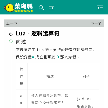
上一节
下一节
Lua - 逻辑运算符
简述

下表显示了 Lua 语言支持的所有逻辑运算符。
假设变量
A
成立且可变
B
那么为假 -
操
作
描述
例子
符
a
称为逻辑与运算符。如
(A 和 B)
n
果两个操作数都不为
是错误的。