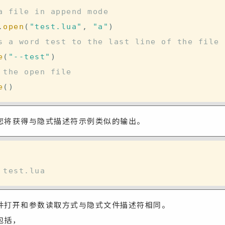
a file in append mode
.
open
(
"test.lua"
,
"a"
)
s a word test to the last line of the file
e
(
"--test"
)
 the open file
e
(
)
您将获得与隐式描述符示例类似的输出。
 test.lua
件打开和参数读取方式与隐式文件描述符相同。
包括，