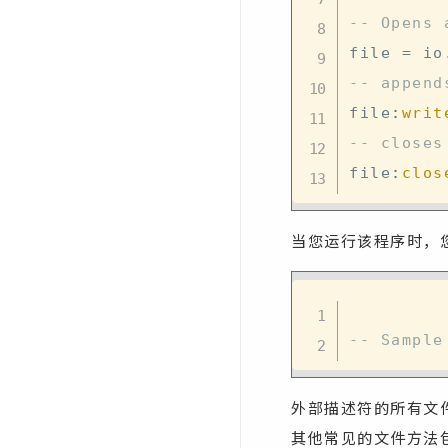
-- Opens 
file 
=
 io
-- append
file
:
writ
-- closes
file
:
clos
当您运行该程序时，
-- Sample
外部描述符的所有文
其他常见的文件方法