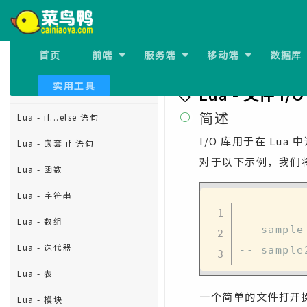
Lua - 嵌套循环
Lua - break 语句
首页
前端
服务端
移动端
数据库
Lua - 流程控制
上一节:
Lua - 协程
实用工具
Lua - 文件 I/O
Lua - If 语句
简述
Lua - if...else 语句

I/O 库用于在 L
Lua - 嵌套 if 语句
对于以下示例，我们将使
Lua - 函数
Lua - 字符串
Lua - 数组
-- sample
Lua - 迭代器
-- sample
Lua - 表
一个简单的文件打开
Lua - 模块