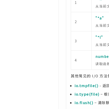
1
从当前
"*a"
2
从当前
"*l"
3
从当前
numbe
4
读取函
其他常见的 I/O 方
io.tmpfile()
- 
io.type(file)
− 
io.flush()
− 清除