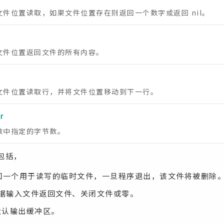
文件位置读取，如果文件位置存在则返回一个数字或返回 nil。
文件位置返回文件的所有内容。
文件位置读取行，并将文件位置移动到下一行。
r
数中指定的字节数。
法包括，
返回一个用于读写的临时文件，一旦程序退出，该文件将被删除
根据输入文件返回文件、关闭文件或零。
默认输出缓冲区。