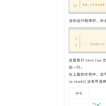
io
.
close
(
当你运行程序时，你会
-- Sample
这是我们 test.lu
后一行。
在上面的示例中，您可
io.read() 没
序号
"*n"