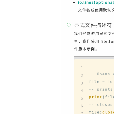
io.lines(optional
文件名或使用默认
显式文件描述符

我们经常使用显式文
里，我们使用 file:f
件版本示例。
-- Opens 
file 
=
 io
-- prints
print
(
fil
-- closes
file
:
clos