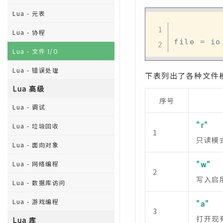
Lua - 元表
Lua - 协程
file 
=
 io
Lua - 文件 I/O
Lua - 错误处理
下表列出了各种文件
Lua 高级
序号
Lua - 调试
"r"
Lua - 垃圾回收
1
只读模
Lua - 面向对象
Lua - 网络编程
"w"
2
写入启
Lua - 数据库访问
Lua - 游戏编程
"a"
3
打开现
Lua 库