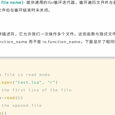
 file name)
- 提供通用的
for
循环迭代器，循环遍历文件并在
文件但在循环结束时未关闭。
件描述符，它允许我们一次操作多个文件。这些函数与隐式文
unction_name 而不是 io.function_name。下面显
a file in read mode
.
open
(
"test.lua"
,
"r"
)
 the first line of the file
e
:
read
(
)
)
 the opened file
e
(
)