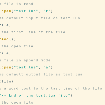
a file in read
.
open
(
"test.lua"
,
"r"
)
he default input file as test.lua
file
)
 the first line of the file
read
(
)
)
 the open file
file
)
a file in append mode
.
open
(
"test.lua"
,
"a"
)
he default output file as test.lua
(
file
)
s a word test to the last line of the file
"-- End of the test.lua file"
)
 the open file