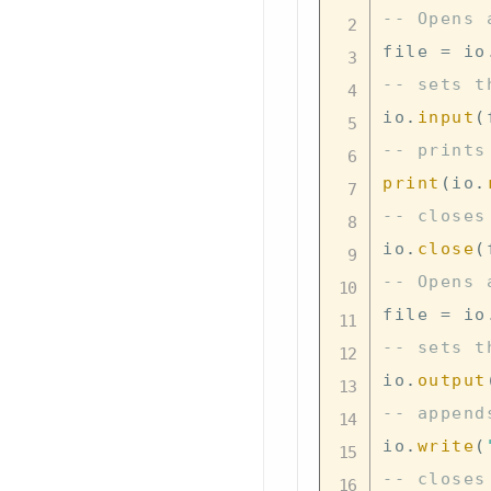
-- Opens 
file 
=
 io
-- sets t
io
.
input
(
-- prints
print
(
io
.
-- closes
io
.
close
(
-- Opens 
file 
=
 io
-- sets t
io
.
output
-- append
io
.
write
(
-- closes