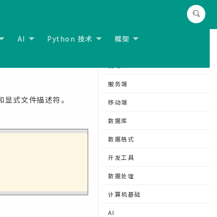
AI
Python 技术
框架
下一节:
Lua - 错误处理
分类导航
前端
服务端
符和显式文件描述符。
移动端
数据库
数据格式
开发工具
数据处理
计算机基础
AI