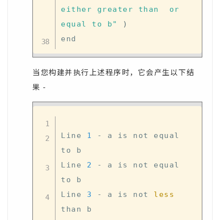
either greater than  or 
equal to b"
)
当您构建并执行上述程序时，它会产生以下结
果 -
Line 
1
 - a is not equal 
to b

Line 
2
 - a is not equal 
to b

Line 
3
 - a is not 
less
than b
