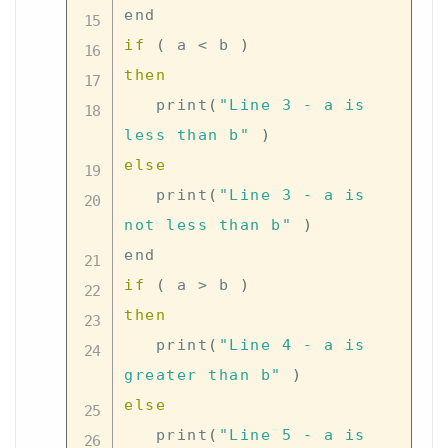
if
(
 a 
<
 b 
)
then
   print
(
"Line 3 - a is 
less than b"
)
else
   print
(
"Line 3 - a is 
not less than b"
)
if
(
 a 
>
 b 
)
then
   print
(
"Line 4 - a is 
greater than b"
)
else
   print
(
"Line 5 - a is 