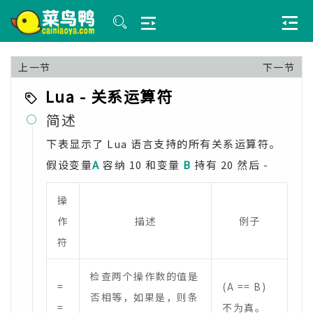
上一节
下一节
Lua - 关系运算符
简述

下表显示了 Lua 语言支持的所有关系运算符。
假设变量
A
容纳 10 和变量
B
持有 20 然后 -
操
作
描述
例子
符
检查两个操作数的值是
=
(A == B)
否相等，如果是，则条
=
不为真。