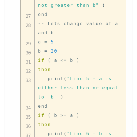
not greater than b"
)
end

-- Lets change value of a 
and b

a 
=
5
b 
=
20
if
(
 a 
<
=
 b 
)
then
   print
(
"Line 5 - a is 
either less than or equal 
to  b"
)
if
(
 b 
>
=
 a 
)
then
   print
(
"Line 6 - b is 