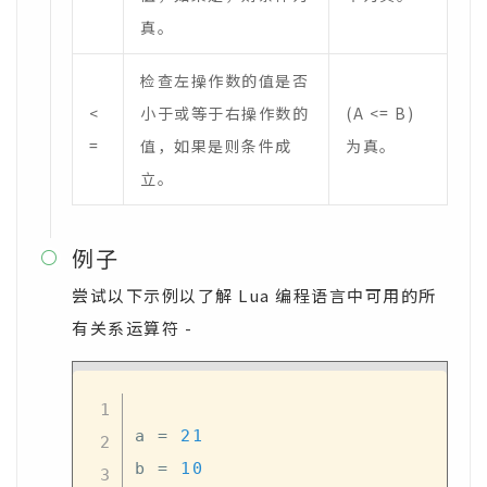
真。
检查左操作数的值是否
<
小于或等于右操作数的
(A <= B)
=
值，如果是则条件成
为真。
立。
例子

尝试以下示例以了解 Lua 编程语言中可用的所
有关系运算符 -
a 
=
21
b 
=
10