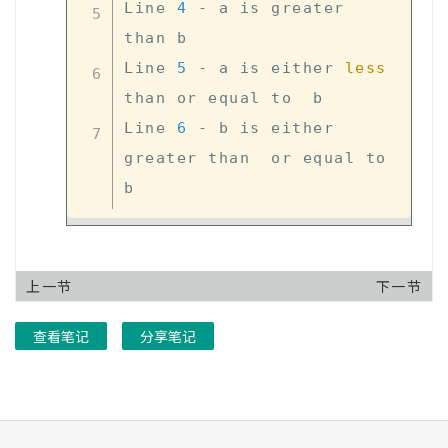
Line 
4
 - a is greater 
than b

Line 
5
 - a is either 
less
than or equal to  b

Line 
6
 - b is either 
greater than  or equal to 
上一节
下一节
查看笔记
分享笔记