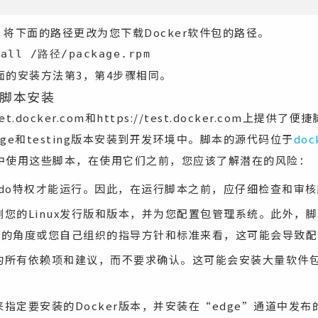
CE，将下面的路径更改为您下载Docker软件包的路径。
tall /路径/package.rpm
面的安装方法第3，第4步骤相同。
脚本安装
/get.docker.com和https://test.docker.com上
的edge和testing版本安装到开发环境中。脚本的源代码位于
doc
中使用这些脚本，在使用它们之前，您应该了解潜在的风险：
sudo特权才能运行。因此，在运行脚本之前，应仔细检查和审
您的Linux发行版和版本，并为您配置包管理系统。此外，
er的角度或您自己组织的指导方针和标准来看，这可能会导致
的所有依赖项和建议，而不要求确认。这可能会安装大量软件
指定要安装的Docker版本，并安装在“edge”通道中发布