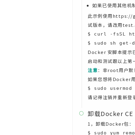
如果已使用其他机制
此示例使用https:/
试版本，请改用test
$ curl -fsSL ht
$ sudo sh get-
Docker 安脚本提
启动和测试跟以上第
注意
：非root用户
如果您想将Docke
$ sudo usermo
请记得注销并重新登
卸载Docker CE

1，卸载Docker包：
$ sudo yum rem