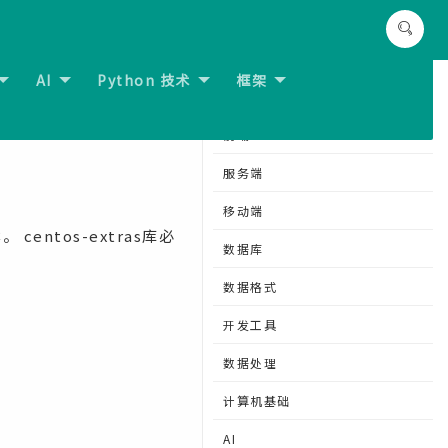
AI
Python 技术
框架
:
Docker for Ubuntu 安装
分类导航
前端
服务端
移动端
entos-extras库必
数据库
数据格式
开发工具
数据处理
计算机基础
AI