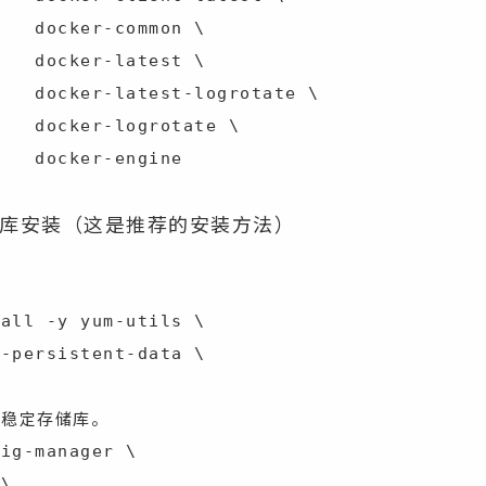
mon \

est \

otate \

tate \

                  docker-engine
库安装（这是推荐的安装方法）
all -y yum-utils \

置稳定存储库。
ig-manager \
