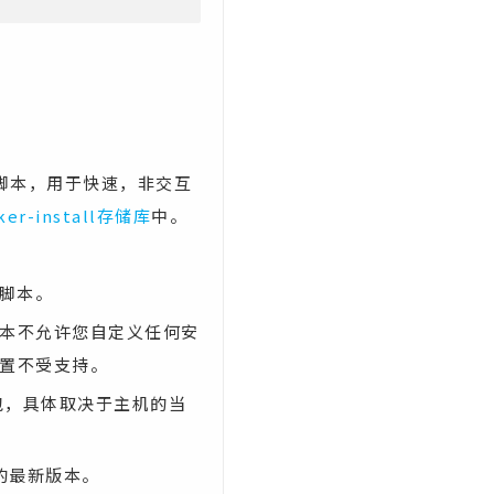
提供了便捷脚本，用于快速，非交互
ker-install存储库
中。
核脚本。
脚本不允许您自定义任何安
配置不受支持。
包，具体取决于主机的当
的最新版本。