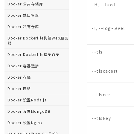
Docker 公共存储库
-H, --host
Docker 端口管理
Docker 私有仓库
-l, --log-level
Docker Dockerfile构建Web服务
器
--tls
Docker Dockerfile指令命令
Docker 容器链接
--tlscacert
Docker 存储
Docker 网络
--tlscert
Docker 设置Node.js
Docker 设置MongoDB
--tlskey
Docker 设置Nginx
Docker Toolbox（工具箱）