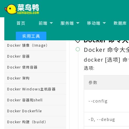
Docker for Ubuntu 安装
Docker for Fedora 安装
首页
前端
服务端
移动端
数据库
Docker for Debian 安装
上一节:
Docker Compose
Docker Hub 注册 登录 pull
实用工具
Docker 命令
Docker 镜像（Image）
Docker 命令大

Docker 容器
docker [选项] 
Docker 使用容器
选项:
Docker 架构
参数
Docker Windows主机容器
Docker 容器和shell
--config
Docker Dockerfile
-D, --debug
Docker 构建（build）