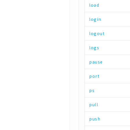
load
login
logout
logs
pause
port
ps
pull
push