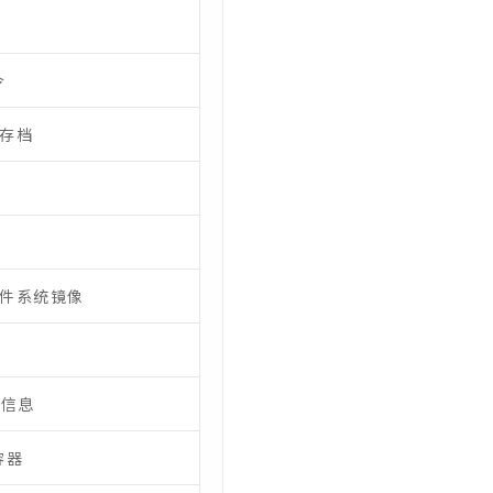
令
r存档
文件系统镜像
级信息
容器