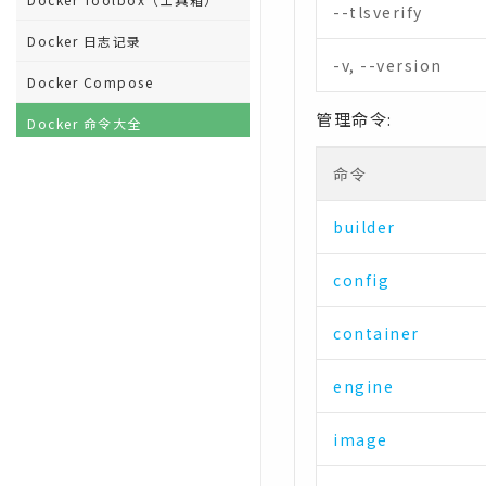
--tlsverify
Docker 日志记录
-v, --version
Docker Compose
管理命令:
Docker 命令大全
命令
builder
config
container
engine
image