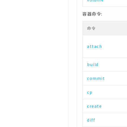
容器命令:
命令
attach
build
commit
cp
create
diff