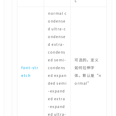
L
normal c
ondense
d ultra-c
ondense
d extra-
condens
ed semi-
可选的。定义
font-str
condens
如何拉伸字
etch
ed expan
体。默认是“n
ded semi
ormal”
-expand
ed extra
-expand
ed ultra-