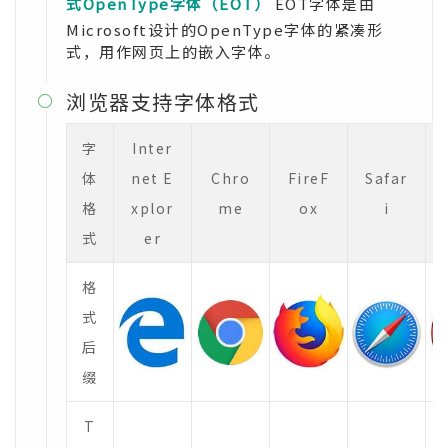
式OpenType字体（EOT）
EOT字体是由
Microsoft设计的OpenType字体的紧凑形
式，用作网页上的嵌入字体。
浏览器支持字体格式

字
Inter
体
net E
Chro
FireF
Safar
格
xplor
me
ox
i
式
er
格
式
后
缀
T