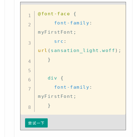
@font-face
{
font-family
:
myFirstFont
;
src
:
url
(
sansation_light.woff
)
;
}
div
{
font-family
:
myFirstFont
;
}
尝试一下