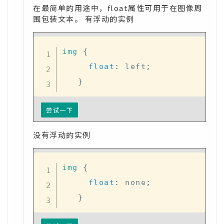
在最简单的用途中，float属性可用于在图像周
围包装文本。 有浮动的实例
img
{
float
:
 left
;
}
尝试一下
没有浮动的实例
img
{
float
:
 none
;
}