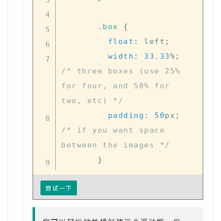
.box
{
float
:
 left
;
width
:
33.33
%
;
/* three boxes (use 25% 
for four, and 50% for 
two, etc) */
padding
:
50
px
;
/* if you want space 
between the images */
}
尝试一下