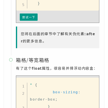
}
尝试一下
您将在后面的章节中了解有关伪元素
::afte
r
的更多信息。
箱格/等宽箱格

有了这个
float
属性，很容易并排浮动内容盒：
*
{
box-sizing
:
border-box
;
}