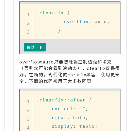
.clearfix
{
overflow
:
 auto
;
}
尝试一下
overflow:auto只要您能够控制边距和填充
（否则您可能会看到滚动条），clearfix效果很
好。在新的，现代化的clearfix黑客，使用更安
全，下面的代码被用于大多数网页：
.clearfix
::after
{
content
:
""
;
clear
:
 both
;
display
:
 table
;