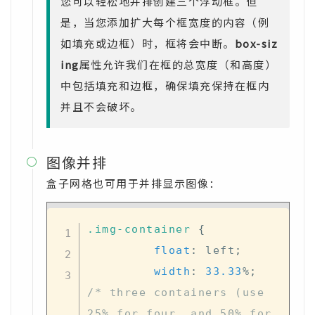
您可以轻松地并排创建三个浮动框。但
是，当您添加扩大每个框宽度的内容（例
如填充或边框）时，框将会中断。
box-siz
ing
属性允许我们在框的总宽度（和高度）
中包括填充和边框，确保填充保持在框内
并且不会破坏。
图像并排

盒子网格也可用于并排显示图像：
.img-container
{
float
:
 left
;
width
:
33.33
%
;
/* three containers (use 
25% for four, and 50% for 