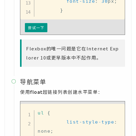
font-size
:
30
px
;
}
尝试一下
Flexbox的唯一问题是它在Internet Exp
lorer 10或更早版本中不起作用。
导航菜单

使用
float
超链接列表创建水平菜单：
ul
{
list-style-type
:
none
;