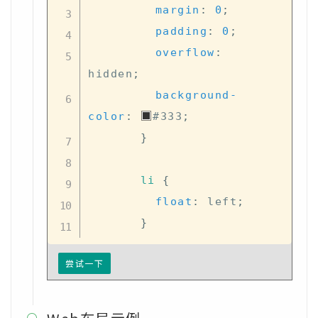
margin
:
0
;
padding
:
0
;
overflow
:
hidden
;
background-
color
:
#333
;
}
li
{
float
:
 left
;
}
尝试一下