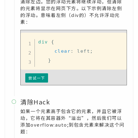
清除左边。您的浮动元素将继续浮动，但清除
的元素将显示在网页下方。以下示例清除左侧
的浮动。意味着左侧（div的）不允许浮动元
素：
div
{
clear
:
 left
;
}
尝试一下
清除Hack

如果一个元素高于包含它的元素，并且它被浮
动，它将在其容器外“溢出”，然后我们可以
添加overflow:auto;到包含元素来解决这个问
题：