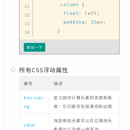
.column
{
float
:
 left
;
padding
:
15
px
;
}
尝试一下
所有CSS浮动属性

属性
描述
box-sizi
定义如何计算元素的宽度和高
ng
度：它们是否包括填充和边框
指定哪些元素可以在已清除元
clear
素旁边以及哪一侧浮动