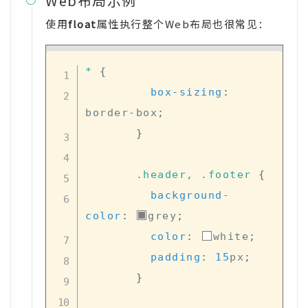
Web布局示例

使用
float
属性执行整个Web布局也很常见：
*
{
box-sizing
:
border-box
;
}
.header
, 
.footer
{
background-
color
:
grey
;
color
:
white
;
padding
:
15
px
;
}