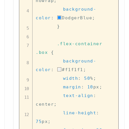
nowrap
;
background-
color
:
DodgerBlue
;
}
.flex-container
.box
{
background-
color
:
#f1f1f1
;
width
:
50
%
;
margin
:
10
px
;
text-align
:
center
;
line-height
:
75
px
;