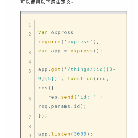
可以使用以下路由定义-
var
 express 
=
require
(
'express'
)
;
var
 app 
=
express
(
)
;
app
.
get
(
'/things/:id([0-
9]{5})'
,
function
(
req
,
res
)
{
   res
.
send
(
'id: '
+
req
.
params
.
id
)
;
}
)
;
app
.
listen
(
3000
)
;