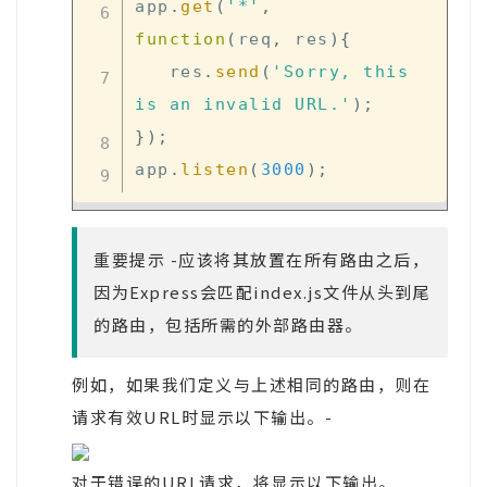
app
.
get
(
'*'
,
function
(
req
,
 res
)
{
   res
.
send
(
'Sorry, this 
is an invalid URL.'
)
;
}
)
;
app
.
listen
(
3000
)
;
重要提示 -应该将其放置在所有路由之后，
因为Express会匹配index.js文件从头到尾
的路由，包括所需的外部路由器。
例如，如果我们定义与上述相同的路由，则在
请求有效URL时显示以下输出。-
对于错误的URL请求，将显示以下输出。