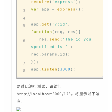
require
(
'express'
)
;
var
 app 
=
express
(
)
;
app
.
get
(
'/:id'
,
function
(
req
,
 res
)
{
   res
.
send
(
'The id you 
specified is '
+
req
.
params
.
id
)
;
}
)
;
app
.
listen
(
3000
)
;
要对此进行测试，请访问
http://localhost:3000/123。将显示以下响
应。