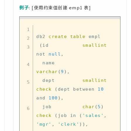
例子
: [使用约束值创建 emp1 表]
db2 
create
table
 empl                                                     

(
id           
smallint
not
null
,
  name         
varchar
(
9
)
,
  dept         
smallint
check
(
dept 
between
10
and
100
)
,
  job          
char
(
5
)
check
(
job 
in
(
'sales'
,
'mgr'
,
'clerk'
)
)
,