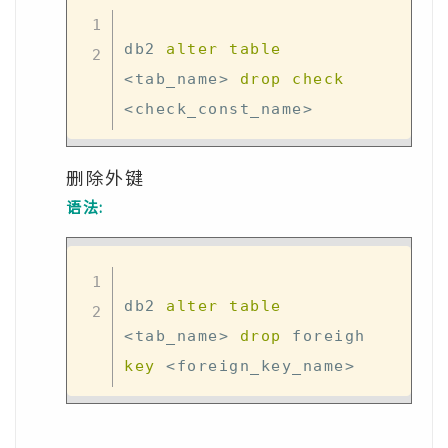
db2 
alter
table
<
tab_name
>
drop
check
<
check_const_name
>
删除外键
语法:
db2 
alter
table
<
tab_name
>
drop
 foreigh 
key
<
foreign_key_name
>