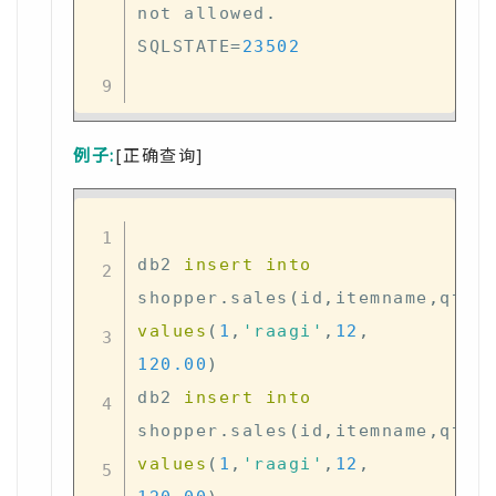
not
 allowed
.
SQLSTATE
=
23502
例子:
[正确查询]
db2 
insert
into
shopper
.
sales
(
id
,
itemname
,
qty
,
values
(
1
,
'raagi'
,
12
,
120.00
)
db2 
insert
into
shopper
.
sales
(
id
,
itemname
,
qty
,
values
(
1
,
'raagi'
,
12
,