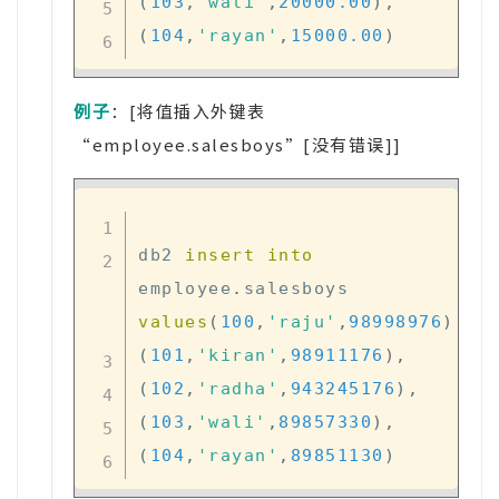
(
103
,
'wali'
,
20000.00
)
,
(
104
,
'rayan'
,
15000.00
)
例子
：[将值插入外键表
“employee.salesboys”[没有错误]]
db2 
insert
into
employee
.
salesboys 
values
(
100
,
'raju'
,
98998976
)
,
(
101
,
'kiran'
,
98911176
)
,
(
102
,
'radha'
,
943245176
)
,
(
103
,
'wali'
,
89857330
)
,
(
104
,
'rayan'
,
89851130
)