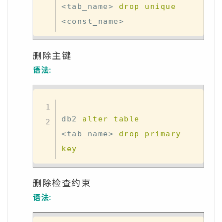
<
tab_name
>
drop
unique
<
const_name
>
删除主键
语法:
db2 
alter
table
<
tab_name
>
drop
primary
key
删除检查约束
语法: