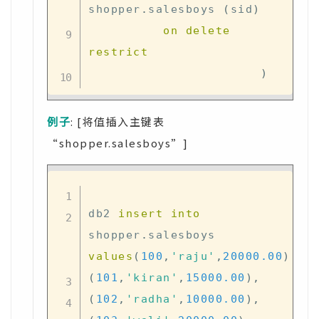
shopper
.
salesboys 
(
sid
)
on
delete
restrict
)
例子
: [将值插入主键表
“shopper.salesboys”]
db2 
insert
into
shopper
.
salesboys 
values
(
100
,
'raju'
,
20000.00
)
,
(
101
,
'kiran'
,
15000.00
)
,
(
102
,
'radha'
,
10000.00
)
,