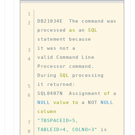
DB21034E  The command was 
processed 
as
 an 
SQL
statement because 

it was 
not
 a 

valid Command Line 
Processor command
.
During 
SQL
 processing 

it returned: 

SQL0407N  Assignment 
of
 a 
NULL
value
to
 a 
NOT
NULL
column
"TBSPACEID=5, 

TABLEID=4, COLNO=3"
is