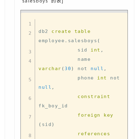
'salesboys' 的表]
db2 
create
table
employee
.
salesboys
(
            sid 
int
,
            name 
varchar
(
30
)
not
null
,
            phone 
int
not
null
,
constraint
fk_boy_id  

foreign
key
(
sid
)
references