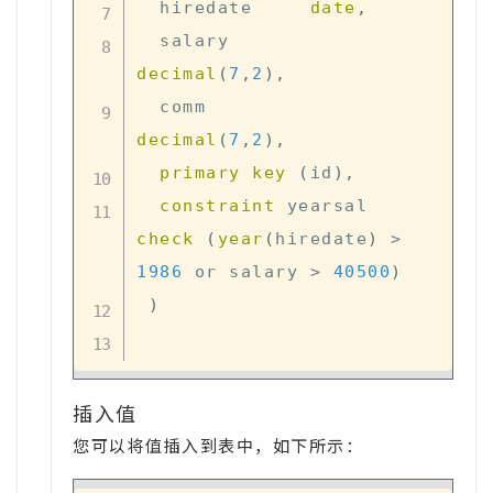
  hiredate     
date
,
  salary       
decimal
(
7
,
2
)
,
  comm         
decimal
(
7
,
2
)
,
primary
key
(
id
)
,
constraint
 yearsal 
check
(
year
(
hiredate
)
>
1986
or
 salary 
>
40500
)
)
插入值
您可以将值插入到表中，如下所示：