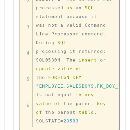
processed 
as
 an 
SQL
statement because it 

was 
not
 a valid Command 
Line Processor command
.
During 
SQL
processing it returned: 
SQL0530N  The 
insert
or
update
value
of
the 
FOREIGN
KEY
"EMPLOYEE.SALESBOYS.FK_BOY_ID"
is
not
 equal 
to
any
value
of
 the parent 
key
of
 the parent 
table
.
SQLSTATE
=
23503