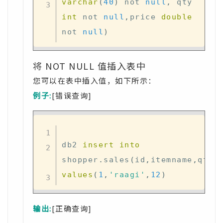
varchar
(
40
)
not
null
,
 qty 
int
not
null
,
price 
double
not
null
)
将 NOT NULL 值插入表中
您可以在表中插入值，如下所示：
例子:
[错误查询]
db2 
insert
into
shopper
.
sales
(
id
,
itemname
,
qty
)
values
(
1
,
'raagi'
,
12
)
输出:
[正确查询]