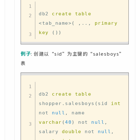
db2 
create
table
<
tab_name
>
(
,
.
.
,
primary
key
(
)
)
例子
: 创建以“sid”为主键的“salesboys”
表
db2 
create
table
shopper
.
salesboys
(
sid 
int
not
null
,
varchar
(
40
)
not
null
,
salary 
double
not
null
,