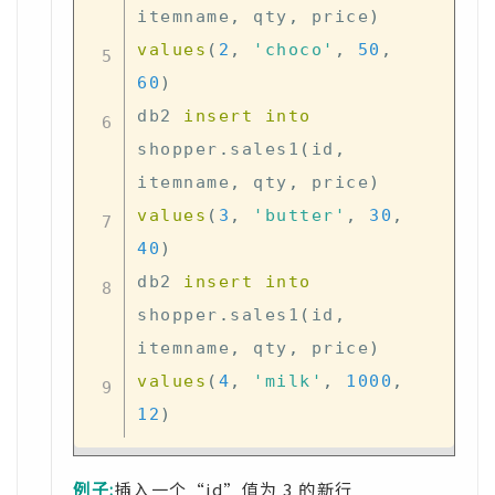
itemname
,
 qty
,
 price
)
values
(
2
,
'choco'
,
50
,
60
)
db2 
insert
into
shopper
.
sales1
(
id
,
itemname
,
 qty
,
 price
)
values
(
3
,
'butter'
,
30
,
40
)
db2 
insert
into
shopper
.
sales1
(
id
,
itemname
,
 qty
,
 price
)
values
(
4
,
'milk'
,
1000
,
12
)
例子:
插入一个“id”值为 3 的新行