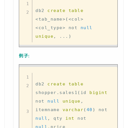
db2 
create
table
<
tab_name
>
(
<
col
>
<
col_type
>
not
null
unique
,
.
.
.
)
例子:
db2 
create
table
shopper
.
sales1
(
id 
bigint
not
null
unique
,
itemname 
varchar
(
40
)
not
null
,
 qty 
int
not
null
,