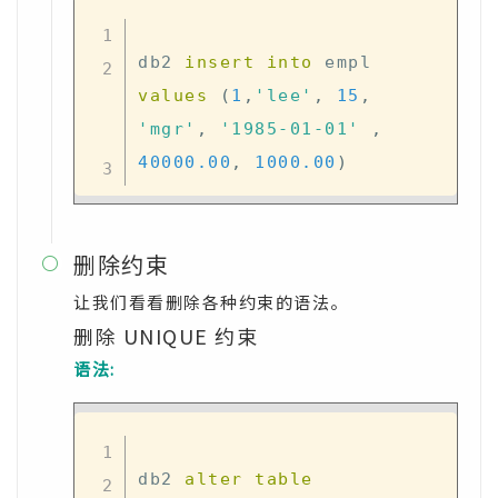
db2 
insert
into
 empl 
values
(
1
,
'lee'
,
15
,
'mgr'
,
'1985-01-01'
,
40000.00
,
1000.00
)
删除约束

让我们看看删除各种约束的语法。
删除 UNIQUE 约束
语法:
db2 
alter
table