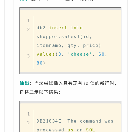
db2 
insert
into
shopper
.
sales1
(
id
,
itemname
,
 qty
,
 price
)
values
(
3
,
'cheese'
,
60
,
80
)
输出
：当您尝试插入具有现有 id 值的新行时，
它将显示以下结果：
DB21034E  The command was 
processed 
as
 an 
SQL