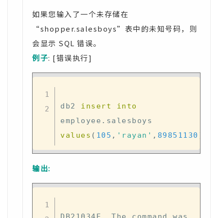
如果您输入了一个未存储在
“shopper.salesboys”表中的未知号码，则
会显示 SQL 错误。
例子
: [错误执行]
db2 
insert
into
employee
.
salesboys 
values
(
105
,
'rayan'
,
89851130
)
输出:
DB21034E  The command was 