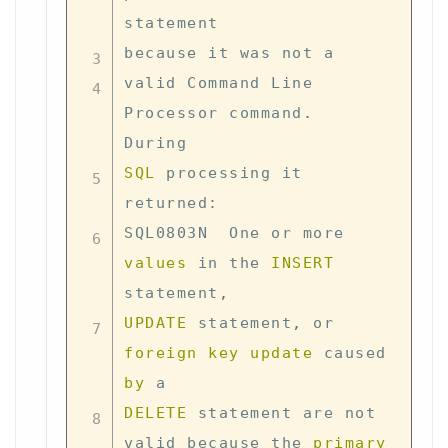
statement 

because it was 
not
 a 

valid Command Line 
Processor command
.
SQL
 processing it 
returned: 

SQL0803N  One 
or
 more 
values
in
 the 
INSERT
statement
,
UPDATE
 statement
,
or
foreign
key
update
 caused 
by
DELETE
 statement are 
not
valid because the 
primary