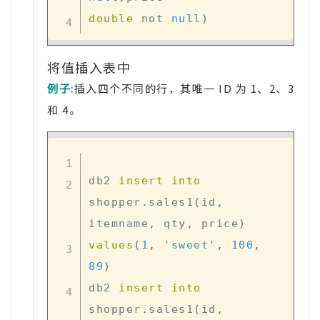
double
not
null
)
将值插入表中
例子:
插入四个不同的行，其唯一 ID 为 1、2、3
和 4。
db2 
insert
into
shopper
.
sales1
(
id
,
itemname
,
 qty
,
 price
)
values
(
1
,
'sweet'
,
100
,
89
)
db2 
insert
into
shopper
.
sales1
(
id
,