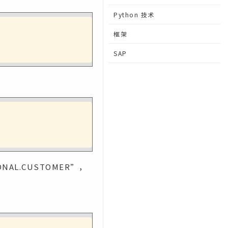
Python 技术
框架
SAP
ONAL.CUSTOMER”，