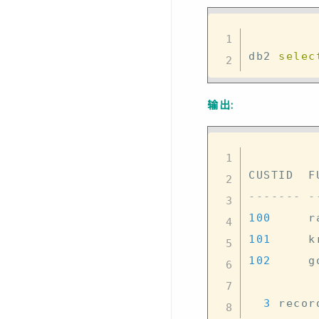
db2 
selec
输出:
------- -
100
     r
101
     k
102
     g
3
 recor