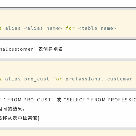
e
 alias 
<
alias_name
>
for
<
table_name
>
ional.customer”表创建别名
e
 alias pro_cust 
for
 professional
.
* FROM PRO_CUST”或“SELECT * FROM PROFESSI
相同的结果。
式名称从表中检索值]