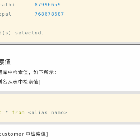
rathi      
87996659
opal       
768678687
d
(
s
)
 selected
.
索值
据库中检索值，如下所示：
的别名从表中检索值]
t
*
from
<
alias_name
>
customer 中检索值]