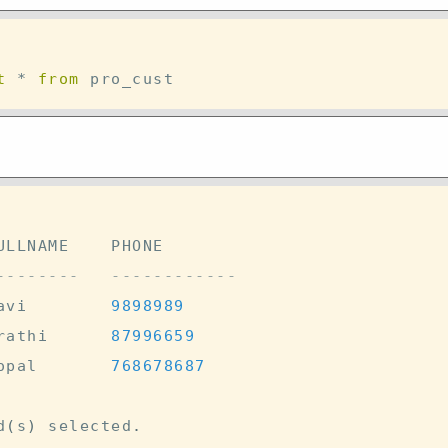
t
*
from
--------   ------------ 
avi        
9898989
rathi      
87996659
opal       
768678687
d
(
s
)
 selected
.