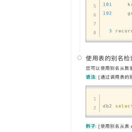
101
     k
102
     g
3
 recor
使用表的别名检

您可以使用别名从数
语法
: [通过调用表
db2 
selec
例子
: [使用别名从表 