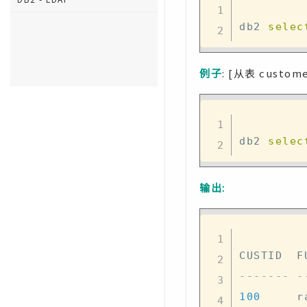
db2 
selec
例子
: [从表 custo
db2 
selec
输出:
------- -
100
     r