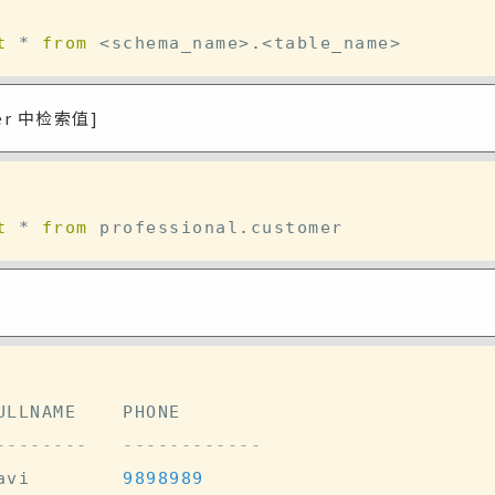
t
*
from
<
schema_name
>
.
<
table_name
>
mer 中检索值]
t
*
from
 professional
.
--------   ------------ 
avi        
9898989