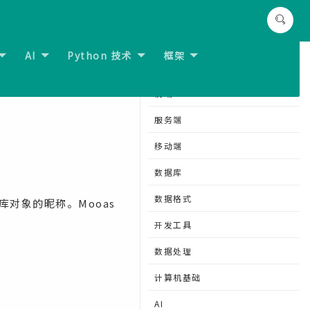
AI
Python 技术
框架
下一节:
DB2 - 约束
分类导航
前端
服务端
移动端
数据库
数据格式
库对象的昵称。Mooas
开发工具
数据处理
计算机基础
AI