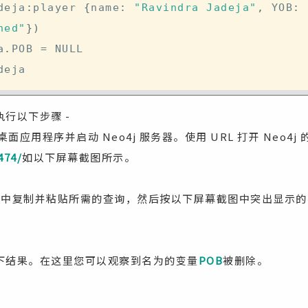
deja
:
player 
{
name
:
"Ravindra Jadeja"
,
 YOB
:
hed"
}
)
a
.
POB 
=
 NULL 

行以下步骤 -
4j 桌面应用程序并启动 Neo4j 服务器。使用 URL 打开 Neo
474/
如以下屏幕截图所示。
示符中复制并粘贴所需的查询，然后按以下屏幕截图中突出显示
下结果。在这里您可以观察到名为的变量
POB
被删除。