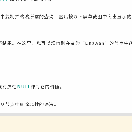
示符中复制并粘贴所需的查询，然后按以下屏幕截图中突出显示
下结果。在这里，您可以观察到在名为“Dhawan”的节点中
现有属性
NULL
作为它的价值。
子句从节点中删除属性的语法。