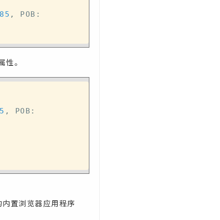
85
,
 POB
:
属性。
5
,
 POB
:
4j 的内置浏览器应用程序