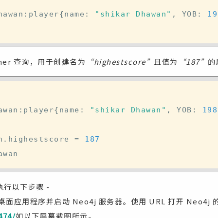
hawan
:
player
{
name
:
"shikar Dhawan"
,
 YOB
:
19
her 查询，用于创建名为
“highestscore”
且值为
“187”
的
awan
:
player
{
name
:
"shikar Dhawan"
,
 YOB
:
198
n
.
highestscore 
=
187
行以下步骤 -
4j 桌面应用程序并启动 Neo4j 服务器。使用 URL 打开 Neo
474/
如以下屏幕截图所示。