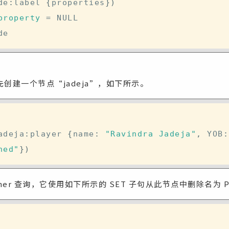
de
:
label 
{
properties
}
)
property
=
 NULL 

创建一个节点“jadeja”，如下所示。
adeja
:
player 
{
name
:
"Ravindra Jadeja"
,
 YOB
:
hed"
}
)
her 查询，它使用如下所示的 SET 子句从此节点中删除名为 P