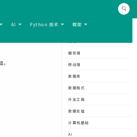
AI
Python 技术
框架
一节:
Neo4j - DELETE 子句
分类导航
前端
服务端
值。
移动端
数据库
数据格式
开发工具
数据处理
计算机基础
AI