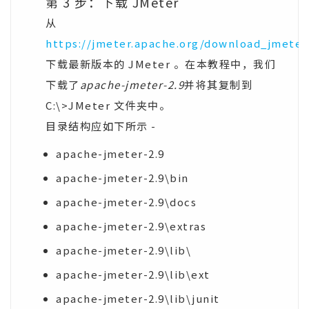
第 3 步：下载 JMeter
从
https://jmeter.apache.org/download_jmeter.
下载最新版本的 JMeter 。在本教程中，我们
下载了
apache-jmeter-2.9
并将其复制到
C:\>JMeter 文件夹中。
目录结构应如下所示 -
apache-jmeter-2.9
apache-jmeter-2.9\bin
apache-jmeter-2.9\docs
apache-jmeter-2.9\extras
apache-jmeter-2.9\lib\
apache-jmeter-2.9\lib\ext
apache-jmeter-2.9\lib\junit