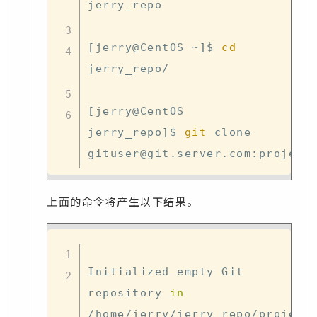
jerry_repo

[
jerry@CentOS ~
]
$ 
cd
jerry_repo/

[
jerry@CentOS 
jerry_repo
]
$ 
git
 clone 
上面的命令将产生以下结果。
Initialized empty Git 
repository 
in
/home/jerry/jerry_repo/project/