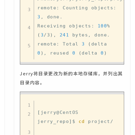
remote: Counting objects: 
3
, done.

Receiving objects: 
100
% 
(
3
/3
)
, 
241
 bytes, done.

remote: Total 
3
(
delta 
0
)
, reused 
0
(
delta 
0
)
Jerry将目录更改为新的本地存储库，并列出其
目录内容。
[
jerry@CentOS 
jerry_repo
]
$ 
cd
 project/
