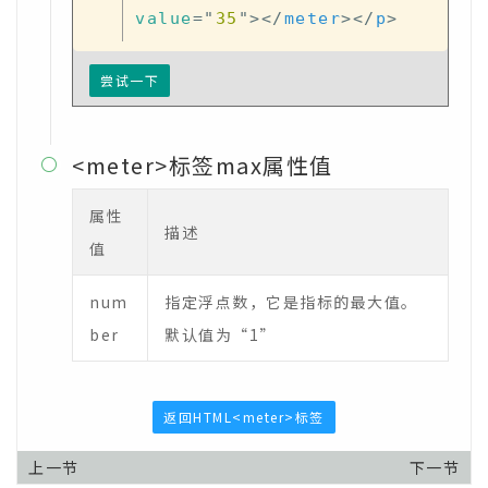
value
=
"
35
"
>
</
meter
>
</
p
>
尝试一下
<meter>标签max属性值

属性
描述
值
num
指定浮点数，它是指标的最大值。
ber
默认值为“1”
返回HTML<meter>标签
上一节
下一节