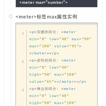
<meter max="number">
<meter>标签max属性实例

<
p
>
安娜的得分: 
<
meter
min
=
"
0
"
low
=
"
40
"
max
=
"
90
"
max
=
"
100
"
value
=
"
95
"
>
</
meter
>
</
p
>
<
p
>
皮特的得分: 
<
meter
min
=
"
0
"
low
=
"
40
"
high
=
"
90
"
max
=
"
100
"
value
=
"
65
"
>
</
meter
>
</
p
>
<
p
>
琳达的得分: 
<
meter
min
=
"
0
"
low
=
"
40
"
high
=
"
90
"
max
=
"
100
"